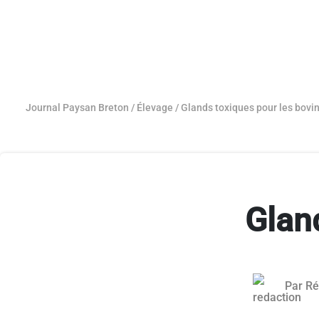
Journal Paysan Breton
/
Élevage
/
Glands toxiques pour les bovi
Glan
Par
Ré