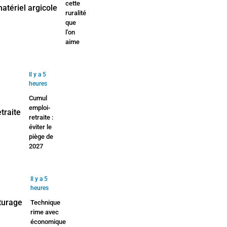
cette
ruralité
que
l’on
aime
Il y a 5
heures
Cumul
emploi-
retraite :
éviter le
piège de
2027
Il y a 5
heures
Technique
rime avec
économique