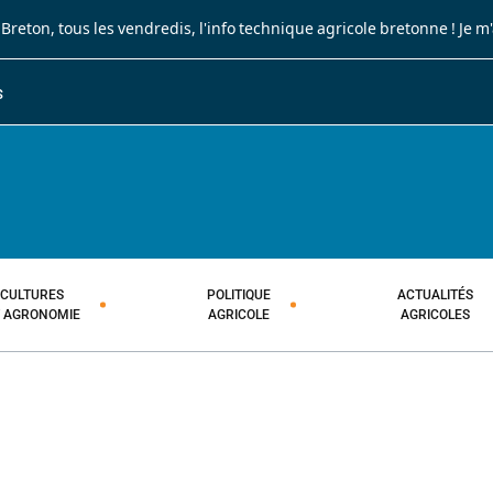
 Breton
, tous les vendredis, l'info technique agricole bretonne !
Je m
S
JOURNAL PAYSAN BRETON
HEBDOMADAIRE TECHNIQUE AGRI
CULTURES
POLITIQUE
ACTUALITÉS
T AGRONOMIE
AGRICOLE
AGRICOLES