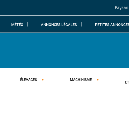
Passer au contenu
Paysan
MÉTÉO
ANNONCES LÉGALES
PETITES ANNONCE
ÉLEVAGES
MACHINISME
E