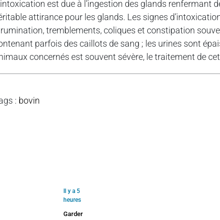
’intoxication est due à l’ingestion des glands renfermant
éritable attirance pour les glands. Les signes d’intoxication
nrumination, tremblements, coliques et constipation souven
ontenant parfois des caillots de sang ; les urines sont épa
nimaux concernés est souvent sévère, le traitement de cette 
ags
:
bovin
Il y a 5
heures
Garder