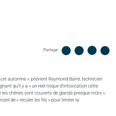
Facebook
Cop
Partage
Messenger
Linked in
r cet automne », prévient Raymond Barré, technicien
ant qu’il y a « un réel risque d’intoxication cette
e les chênes sont couverts de glands presque mûrs ».
il de « reculer les fils » pour limiter la