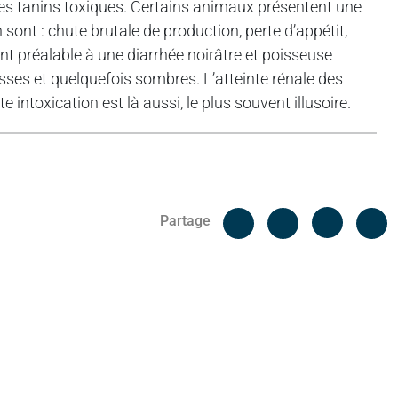
 des tanins toxiques. Certains animaux présentent une
 sont : chute brutale de production, perte d’appétit,
t préalable à une diarrhée noirâtre et poisseuse
isses et quelquefois sombres. L’atteinte rénale des
intoxication est là aussi, le plus souvent illusoire.
Facebook
C
Partage
Messenger
Linked i