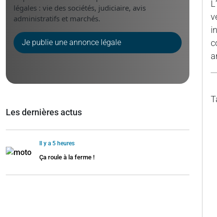
L
légales : vie des sociétés, judiciaire, avis
v
administratifs et marchés.
i
Je publie une annonce légale
c
a
T
Les dernières actus
Il y a 5 heures
Ça roule à la ferme !