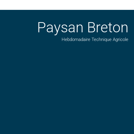
Paysan Breton
Hebdomadaire Technique Agricole
Suivez nos publications avec notre flux RSS
Aimez-nous sur facebook
Retrouvez-nous sur Linkedin
Suivez-nous sur insta
Regardez-nous