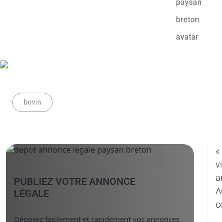
bovin
«
v
a
PUBLIEZ VOTRE ANNONCE
A
LÉGALE
c
Déposez facilement et rapidement vos annonces