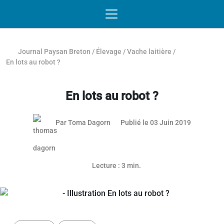
Passer au contenu
NAVIGATION MOBILE
O
NAVIGATION
PRINCIPALE
Journal Paysan Breton
/
Élevage
/
Vache laitière
/
En lots au robot ?
En lots au robot ?
28 mai 20
Par
Toma Dagorn
Publié le 03 Juin 2019
Lecture : 3 min.