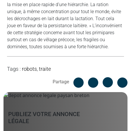
la mise en place rapide d’une hiérarchie. La ration
unique, à même concentration pour tout le monde, évite
les décrochages en lait durant la lactation. Tout cela
joue en faveur de la persistance laitière. » L’inconvénient
de cette stratégie concerne avant tout les primipares
surtout en cas de vêlage précoce, les fragiles ou
dominées, toutes soumises à une forte hiérarchie.
Tags
:
robots
,
traite
Facebook
C
Partage
Messenger
Linked i
PUBLIEZ VOTRE ANNONCE
LÉGALE