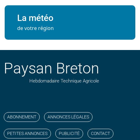
La météo
de votre région
Paysan Breton
Hebdomadaire Technique Agricole
Suivez nos publications avec notre flux RSS
Aimez-nous sur facebook
Retrouvez-nous sur Linkedin
Suivez-nous sur instagram
Regardez-nous sur YouTube
ABONNEMENT
ANNONCES LÉGALES
PETITES ANNONCES
PUBLICITÉ
CONTACT