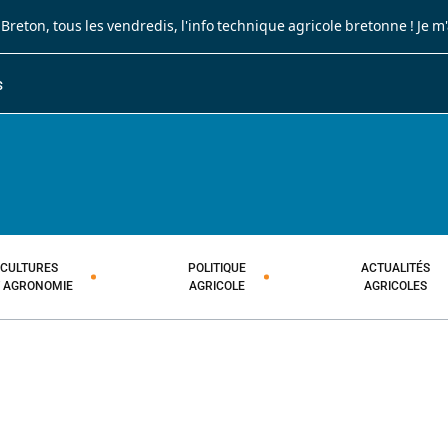
 Breton
, tous les vendredis, l'info technique agricole bretonne !
Je m
S
JOURNAL PAYSAN BRETON
HEBDOMADAIRE TECHNIQUE AGRI
CULTURES
POLITIQUE
ACTUALITÉS
T AGRONOMIE
AGRICOLE
AGRICOLES