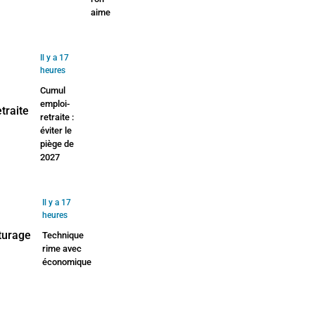
aime
Il y a 17
heures
Cumul
emploi-
retraite :
éviter le
piège de
2027
Il y a 17
heures
Technique
rime avec
économique