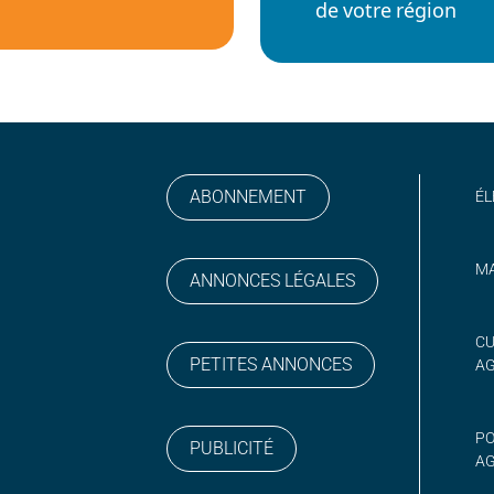
de votre région
ABONNEMENT
ÉL
MA
ANNONCES LÉGALES
gram
 sur YouTube
CU
PETITES ANNONCES
A
PO
PUBLICITÉ
AG