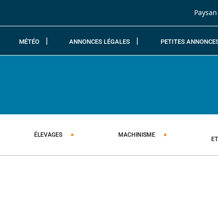
Passer au contenu
Paysan
MÉTÉO
ANNONCES LÉGALES
PETITES ANNONCE
ÉLEVAGES
MACHINISME
E