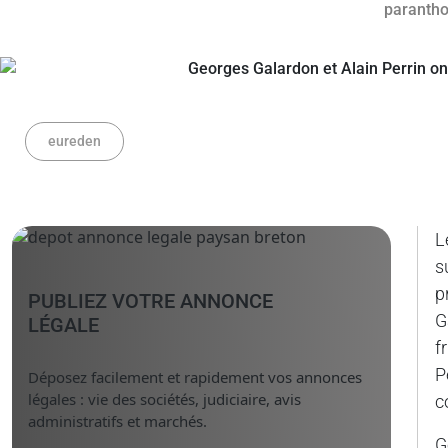
eureden
L
s
p
PUBLIEZ VOTRE ANNONCE
G
LÉGALE
f
P
Déposez facilement et rapidement vos annonces
légales : vie des sociétés, judiciaire, avis
c
administratifs et marchés.
G