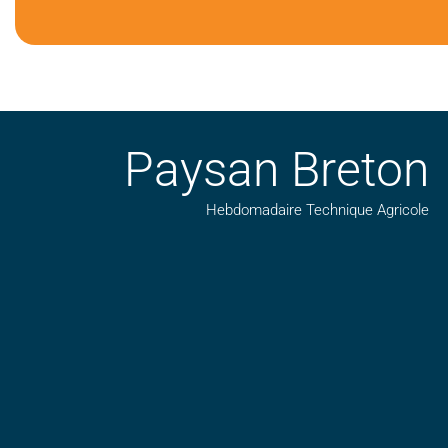
Paysan Breton
Hebdomadaire Technique Agricole
Suivez nos publications avec notre flux RSS
Aimez-nous sur facebook
Retrouvez-nous sur Linkedin
Suivez-nous sur insta
Regardez-nous