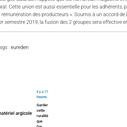
ural. Cette union est aussi essentielle pour les adhérents,
a rémunération des producteurs ». Soumis à un accord de l’
er semestre 2019, la fusion des 2 groupes sera effective e
ags
:
eureden
Il y a 17
heures
Garder
cette
ruralité
que
l’on