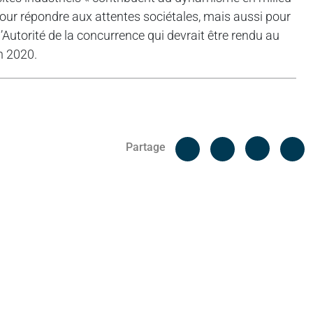
 pour répondre aux attentes sociétales, mais aussi pour
Autorité de la concurrence qui devrait être rendu au
n 2020.
Facebook
C
Partage
Messenger
Linked i