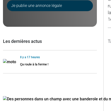
Je publie une annonce légale
r
l
1
Les dernières actus
T
Il y a 17 heures
Ça roule à la ferme !