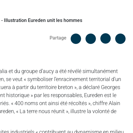
Facebook
Cop
Partage
Messenger
Linked in
alia et du groupe d’aucy a été révélé simultanément
, se veut « symboliser l’enracinement territorial d’un
uera à partir du territoire breton », a déclaré Georges
nt historique » par les responsables, Eureden est le
riés. « 400 noms ont ainsi été récoltés », chiffre Alain
eden, « La terre nous réunit », illustre la volonté de
tes industriels « contribuent au dynamisme en milieu