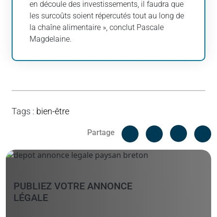
en découle des investissements, il faudra que
les surcoûts soient répercutés tout au long de
la chaîne alimentaire », conclut Pascale
Magdelaine.
Tags
:
bien-être
Facebook
C
Partage
Messenger
Linked i
PUBLIEZ VOTRE ANNONCE
LÉGALE