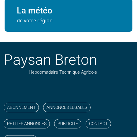
La météo
de votre région
Paysan Breton
Hebdomadaire Technique Agricole
Suivez nos publications avec notre flux RSS
Aimez-nous sur facebook
Retrouvez-nous sur Linkedin
Suivez-nous sur instagram
Regardez-nous sur YouTube
ABONNEMENT
ANNONCES LÉGALES
PETITES ANNONCES
PUBLICITÉ
CONTACT