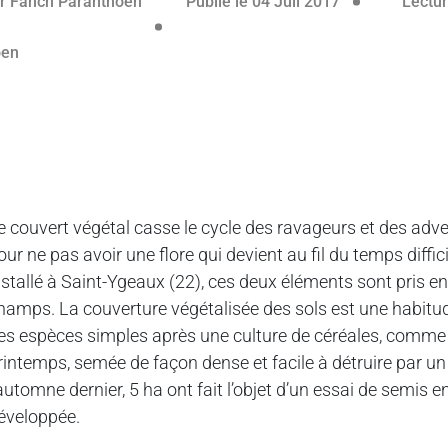
r
Fanch Paranthoën
Publié le 04 Juil 2017
Lectur
e couvert végétal casse le cycle des ravageurs et des adven
our ne pas avoir une flore qui devient au fil du temps diffic
nstallé à Saint-Ygeaux (22), ces deux éléments sont pris en 
hamps. La couverture végétalisée des sols est une habitude
es espèces simples après une culture de céréales, comme l
rintemps, semée de façon dense et facile à détruire par un 
’automne dernier, 5 ha ont fait l’objet d’un essai de semis
éveloppée.