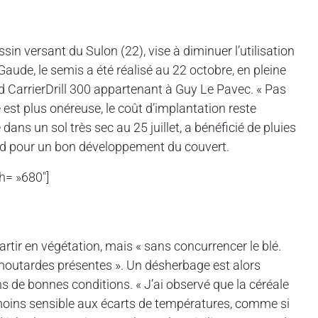
sin versant du Sulon (22), vise à diminuer l’utilisation
aude, le semis a été réalisé au 22 octobre, en pleine
d CarrierDrill 300 appartenant à Guy Le Pavec. « Pas
 est plus onéreuse, le coût d’implantation reste
ans un sol très sec au 25 juillet, a bénéficié de pluies
tard pour un bon développement du couvert.
h= »680″]
rtir en végétation, mais « sans concurrencer le blé.
es moutardes présentes ». Un désherbage est alors
ans de bonnes conditions. « J’ai observé que la céréale
t moins sensible aux écarts de températures, comme si