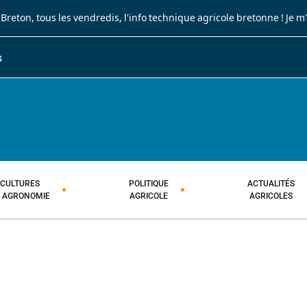
 Breton
, tous les vendredis, l'info technique agricole bretonne !
Je m
S
JOURNAL PAYSAN BRETON
HEBDOMADAIRE TECHNIQUE AGRI
CULTURES
POLITIQUE
ACTUALITÉS
T AGRONOMIE
AGRICOLE
AGRICOLES