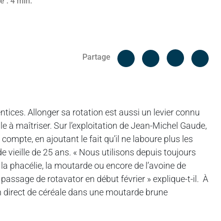
e : 4 min.
Facebook
Cop
Partage
Messenger
Linked in
tices. Allonger sa rotation est aussi un levier connu
ile à maîtriser. Sur l’exploitation de Jean-Michel Gaude,
compte, en ajoutant le fait qu’il ne laboure plus les
 vieille de 25 ans. « Nous utilisons depuis toujours
a phacélie, la moutarde ou encore de l’avoine de
passage de rotavator en début février » explique-t-il. À
 en direct de céréale dans une moutarde brune