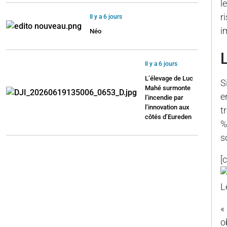
l
r
Il y a 6 jours
i
Néo
Il y a 6 jours
L’élevage de Luc
S
Mahé surmonte
e
l’incendie par
l’innovation aux
t
côtés d’Eureden
%
s
[
L
«
o