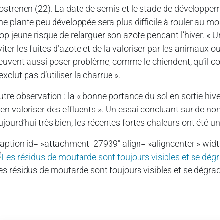
ostrenen (22). La date de semis et le stade de développem
ne plante peu développée sera plus difficile à rouler au m
rop jeune risque de relarguer son azote pendant l’hiver. « 
viter les fuites d’azote et de la valoriser par les animaux
euvent aussi poser problème, comme le chiendent, qu’il con
’exclut pas d’utiliser la charrue ».
utre observation : la « bonne portance du sol en sortie hiver
ien valoriser des effluents ». Un essai concluant sur de no
ujourd’hui très bien, les récentes fortes chaleurs ont été u
caption id= »attachment_27939″ align= »aligncenter » widt
es résidus de moutarde sont toujours visibles et se dégrad