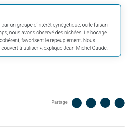
t par un groupe d’intérêt cynégétique, ou le faisan
champs, nous avons observé des nichées. Le bocage
cohérent, favorisent le repeuplement. Nous
couvert à utiliser », explique Jean-Michel Gaude.
Facebook
C
Partage
Messenger
Linked i