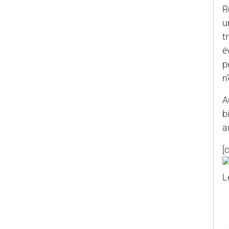
R
u
t
é
p
n
A
b
a
[
L