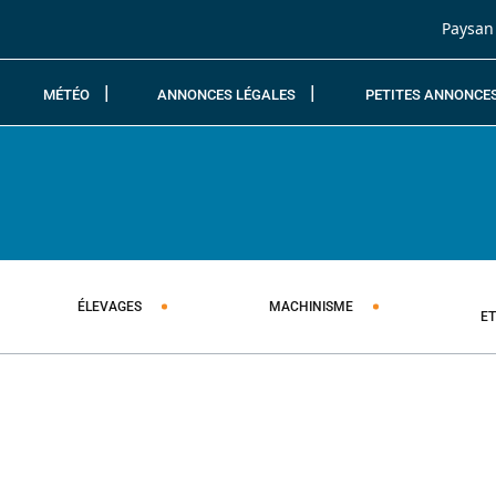
Passer au contenu
Paysan
MÉTÉO
ANNONCES LÉGALES
PETITES ANNONCE
ÉLEVAGES
MACHINISME
E