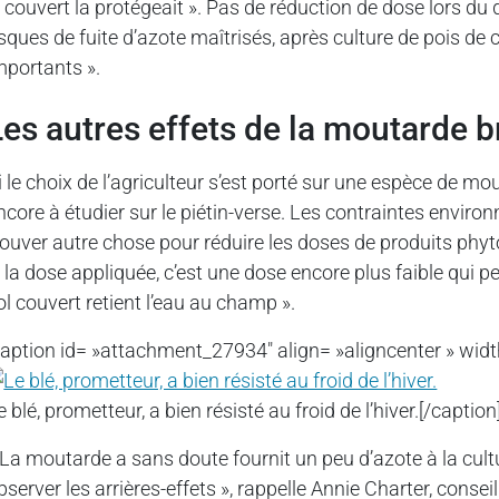
e couvert la protégeait ». Pas de réduction de dose lors du 
isques de fuite d’azote maîtrisés, après culture de pois de 
mportants ».
Les autres effets de la moutarde 
i le choix de l’agriculteur s’est porté sur une espèce de mou
ncore à étudier sur le piétin-verse. Les contraintes environ
rouver autre chose pour réduire les doses de produits phyto
 la dose appliquée, c’est une dose encore plus faible qui pe
ol couvert retient l’eau au champ ».
caption id= »attachment_27934″ align= »aligncenter » widt
e blé, prometteur, a bien résisté au froid de l’hiver.[/caption
 La moutarde a sans doute fournit un peu d’azote à la cultu
bserver les arrières-effets », rappelle Annie Charter, cons