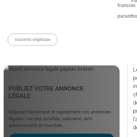
Pa
couverts végétaux
L
p
i
PUBLIEZ VOTRE ANNONCE
c
LÉGALE
d
p
Déposez facilement et rapidement vos annonces
légales : vie des sociétés, judiciaire, avis
l
administratifs et marchés.
d