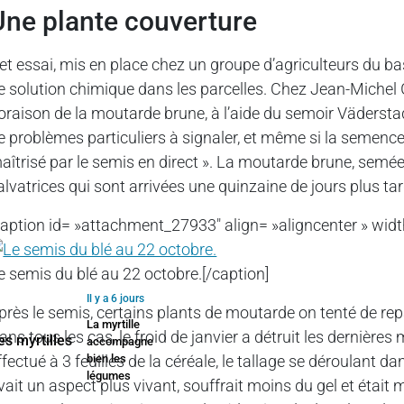
Une plante couverture
et essai, mis en place chez un groupe d’agriculteurs du bas
e solution chimique dans les parcelles. Chez Jean-Michel G
loraison de la moutarde brune, à l’aide du semoir Vädersta
e problèmes particuliers à signaler, et même si la semence
aîtrisé par le semis en direct ». La moutarde brune, semée d
alvatrices qui sont arrivées une quinzaine de jours plus 
caption id= »attachment_27933″ align= »aligncenter » widt
e semis du blé au 22 octobre.[/caption]
Il y a 6 jours
près le semis, certains plants de moutarde on tenté de repa
La myrtille
ans tous les cas, le froid de janvier a détruit les dernièr
accompagne
ffectué à 3 feuilles de la céréale, le tallage se déroulant d
bien les
légumes
vait un aspect plus vivant, souffrait moins du gel et étai