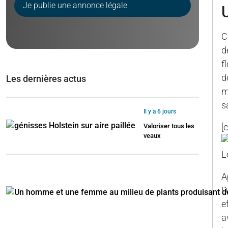
Je publie une annonce légale
C
d
f
d
Les dernières actus
m
s
Il y a 6 jours
[
Valoriser tous les
veaux
L
A
D
e
a