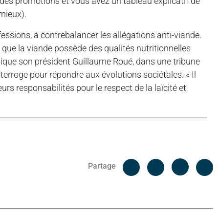
t des promotions et vous avez un tableau explicatif de
 mieux).
fessions, à contrebalancer les allégations anti-viande.
r que la viande possède des qualités nutritionnelles
indique son président Guillaume Roué, dans une tribune
interroge pour répondre aux évolutions sociétales. « Il
s responsabilités pour le respect de la laïcité et
Facebook
C
Partage
Messenger
Linked i