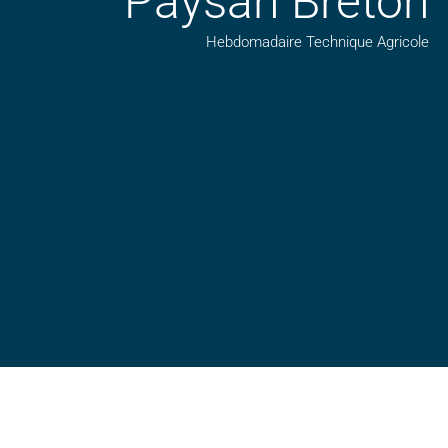
Paysan Breton
Hebdomadaire Technique Agricole
Suivez nos publications avec notre flux RSS
Aimez-nous sur facebook
Retrouvez-nous sur Linkedin
Suivez-nous sur insta
Regardez-nous