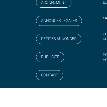
ABONNEMENT
ÉL
MA
ANNONCES LÉGALES
gram
 sur YouTube
CU
PETITES ANNONCES
A
PO
PUBLICITÉ
AG
CONTACT
NEWSLETTER