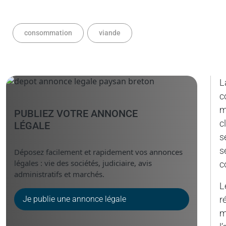
consommation
viande
L
c
m
PUBLIEZ VOTRE ANNONCE
c
LÉGALE
s
s
Déposez facilement et rapidement vos annonces
légales : vie des sociétés, judiciaire, avis
c
administratifs et marchés.
L
Je publie une annonce légale
r
m