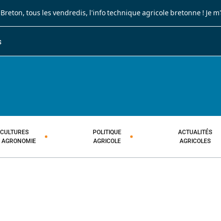
 Breton
, tous les vendredis, l'info technique agricole bretonne !
Je m
S
JOURNAL PAYSAN BRETON
HEBDOMADAIRE TECHNIQUE AGRI
CULTURES
POLITIQUE
ACTUALITÉS
T AGRONOMIE
AGRICOLE
AGRICOLES