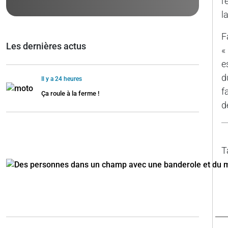
l
l
F
Les dernières actus
«
e
d
Il y a 24 heures
f
Ça roule à la ferme !
d
T