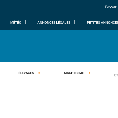
Passer au contenu
Paysan
MÉTÉO
ANNONCES LÉGALES
PETITES ANNONCE
ÉLEVAGES
MACHINISME
E