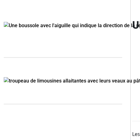
U
Les