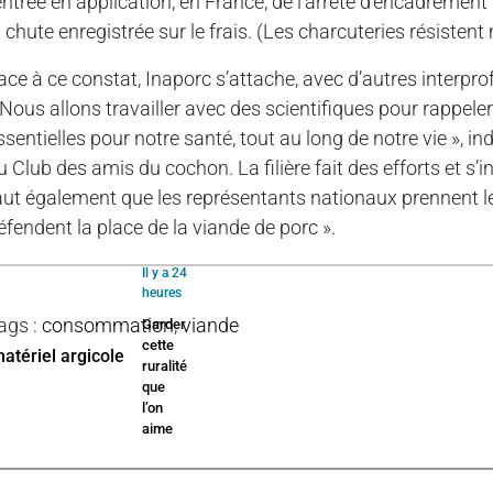
’entrée en application, en France, de l’arrêté d’encadremen
a chute enregistrée sur le frais. (Les charcuteries résistent
ace à ce constat, Inaporc s’attache, avec d’autres interpro
 Nous allons travailler avec des scientifiques pour rappele
ssentielles pour notre santé, tout au long de notre vie », 
u Club des amis du cochon. La filière fait des efforts et s’
aut également que les représentants nationaux prennent leur
éfendent la place de la viande de porc ».
Il y a 24
heures
ags
:
consommation
,
viande
Garder
cette
ruralité
que
l’on
aime