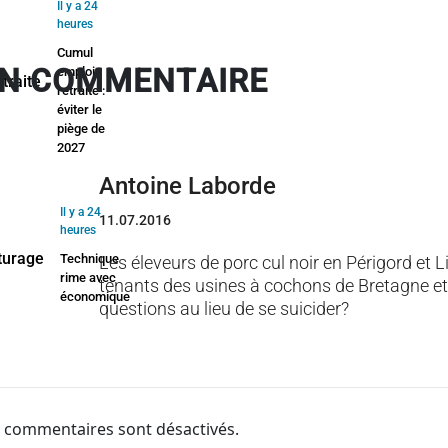
Il y a 24
heures
Cumul
N COMMENTAIRE
emploi-
retraite :
éviter le
piège de
2027
Antoine Laborde
Il y a 24
11.07.2016
heures
Technique
Les éleveurs de porc cul noir en Périgord et L
rime avec
tenants des usines à cochons de Bretagne et
économique
questions au lieu de se suicider?
 commentaires sont désactivés.