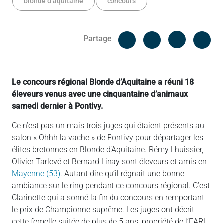
blonde d’aquitaine
concours
Facebook
Cop
Partage
Messenger
Linked in
Le concours régional Blonde d’Aquitaine a réuni 18
éleveurs venus avec une cinquantaine d’animaux
samedi dernier à Pontivy.
Ce n’est pas un mais trois juges qui étaient présents au
salon « Ohhh la vache » de Pontivy pour départager les
élites bretonnes en Blonde d’Aquitaine. Rémy Lhuissier,
Olivier Tarlevé et Bernard Linay sont éleveurs et amis en
Mayenne (53)
. Autant dire qu’il régnait une bonne
ambiance sur le ring pendant ce concours régional. C’est
Clarinette qui a sonné la fin du concours en remportant
le prix de Championne suprême. Les juges ont décrit
cette femelle suitée de plus de 5 ans, propriété de l’EARL