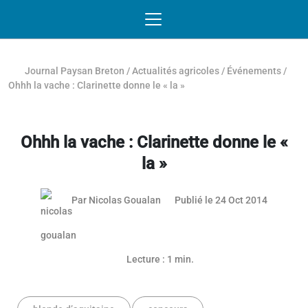
Passer au contenu
NAVIGATION MOBILE
O
NAVIGATION
PRINCIPALE
Journal Paysan Breton
/
Actualités agricoles
/
Événements
/
Ohhh la vache : Clarinette donne le « la »
Ohhh la vache : Clarinette donne le «
la »
03 mai 2
Par
Nicolas Goualan
Publié le 24 Oct 2014
Lecture : 1 min.