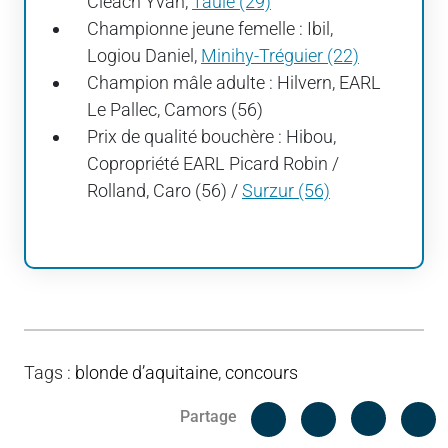
Cléach Yvan,
Taulé (29)
Championne jeune femelle : Ibil,
Logiou Daniel,
Minihy-Tréguier (22)
Champion mâle adulte : Hilvern, EARL
Le Pallec, Camors (56)
Prix de qualité bouchère : Hibou,
Copropriété EARL Picard Robin /
Rolland, Caro (56) /
Surzur (56)
Tags
:
blonde d’aquitaine
,
concours
Facebook
C
Partage
Messenger
Linked i