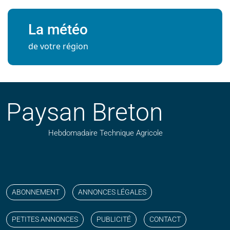
La météo
de votre région
Paysan Breton
Hebdomadaire Technique Agricole
Suivez nos publications avec notre flux RSS
Aimez-nous sur facebook
Retrouvez-nous sur Linkedin
Suivez-nous sur instagram
Regardez-nous sur YouTube
ABONNEMENT
ANNONCES LÉGALES
PETITES ANNONCES
PUBLICITÉ
CONTACT