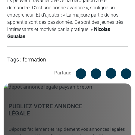
ils peuvent travailler avec si la dérogation a été
demandée. C’est une bonne avancée », souligne un
entrepreneur. Et d’ajouter : « La majeure partie de nos
apprentis sont des passionnés. Ce sont des jeunes très
intéressants et motivés par la pratique. »
Nicolas
Goualan
Tags
:
formation
Facebook
C
Partage
Messenger
Linked i
PUBLIEZ VOTRE ANNONCE
LÉGALE
Déposez facilement et rapidement vos annonces légales