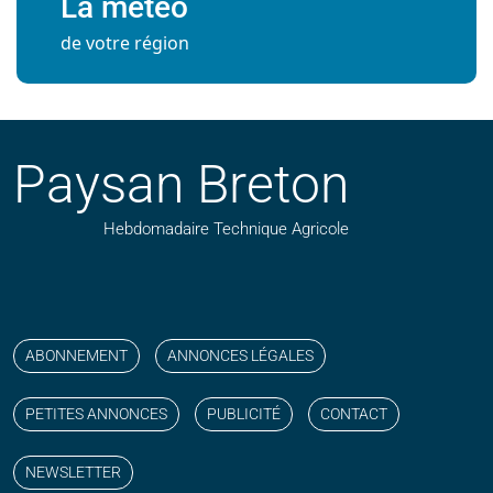
La météo
de votre région
Paysan Breton
Hebdomadaire Technique Agricole
Suivez nos publications avec notre flux RSS
Aimez-nous sur facebook
Retrouvez-nous sur Linkedin
Suivez-nous sur instagram
Regardez-nous sur YouTube
ABONNEMENT
ANNONCES LÉGALES
PETITES ANNONCES
PUBLICITÉ
CONTACT
NEWSLETTER