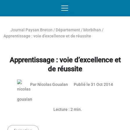
Passer au contenu
NAVIGATION MOBILE
O
NAVIGATION
PRINCIPALE
Journal Paysan Breton
/
Département
/
Morbihan
/
Apprentissage : voie d’excellence et de réussite
Apprentissage : voie d’excellence et
de réussite
03 mai 2
Par
Nicolas Goualan
Publié le 31 Oct 2014
Lecture : 2 min.