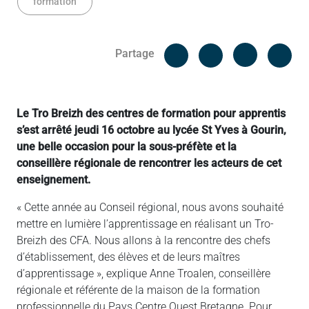
formation
Facebook
Cop
Partage
Messenger
Linked in
Le Tro Breizh des centres de formation pour apprentis
s’est arrêté jeudi 16 octobre au lycée St Yves à Gourin,
une belle occasion pour la sous-préfète et la
conseillère régionale de rencontrer les acteurs de cet
enseignement.
« Cette année au Conseil régional, nous avons souhaité
mettre en lumière l’apprentissage en réalisant un Tro-
Breizh des CFA. Nous allons à la rencontre des chefs
d’établissement, des élèves et de leurs maîtres
d’apprentissage », explique Anne Troalen, conseillère
régionale et référente de la maison de la formation
professionnelle du Pays Centre Ouest Bretagne. Pour