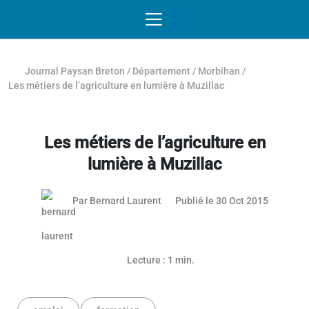
Passer au contenu
NAVIGATION MOBILE
O
NAVIGATION
PRINCIPALE
Journal Paysan Breton
/
Département
/
Morbihan
/
Les métiers de l’agriculture en lumière à Muzillac
Les métiers de l’agriculture en
lumière à Muzillac
03 mai 2
Par
Bernard Laurent
Publié le 30 Oct 2015
Lecture : 1 min.