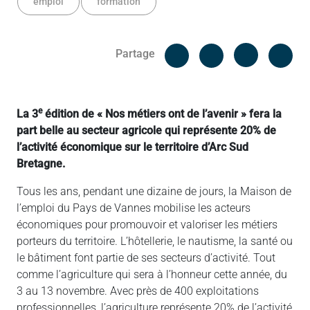
emploi
formation
Facebook
Cop
Partage
Messenger
Linked in
e
La 3
édition de « Nos métiers ont de l’avenir » fera la
part belle au secteur agricole qui représente 20% de
l’activité économique sur le territoire d’Arc Sud
Bretagne.
Tous les ans, pendant une dizaine de jours, la Maison de
l’emploi du Pays de Vannes mobilise les acteurs
économiques pour promouvoir et valoriser les métiers
porteurs du territoire. L’hôtellerie, le nautisme, la santé ou
le bâtiment font partie de ses secteurs d’activité. Tout
comme l’agriculture qui sera à l’honneur cette année, du
3 au 13 novembre. Avec près de 400 exploitations
professionnelles, l’agriculture représente 20% de l’activité