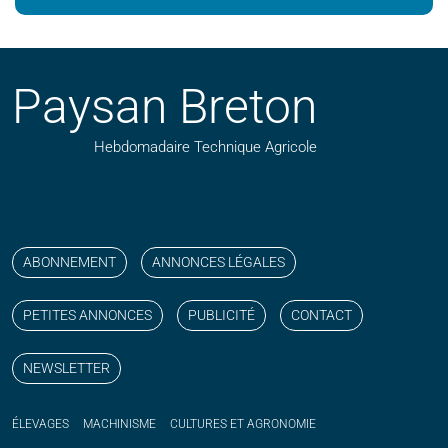
Paysan Breton
Hebdomadaire Technique Agricole
Suivez nos publications avec notre flux RSS
Aimez-nous sur facebook
Retrouvez-nous sur Linkedin
Suivez-nous sur instagram
Regardez-nous sur YouTube
ABONNEMENT
ANNONCES LÉGALES
PETITES ANNONCES
PUBLICITÉ
CONTACT
NEWSLETTER
ÉLEVAGES
MACHINISME
CULTURES ET AGRONOMIE