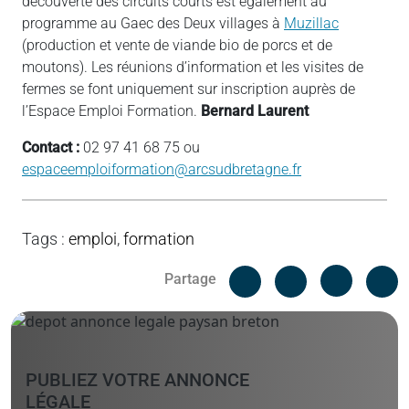
découverte des circuits courts est également au
programme au Gaec des Deux villages à
Muzillac
(production et vente de viande bio de porcs et de
moutons). Les réunions d’information et les visites de
fermes se font uniquement sur inscription auprès de
l’Espace Emploi Formation.
Bernard Laurent
Contact :
02 97 41 68 75 ou
espaceemploiformation@arcsudbretagne.fr
Tags
:
emploi
,
formation
Facebook
C
Partage
Messenger
Linked i
PUBLIEZ VOTRE ANNONCE
LÉGALE