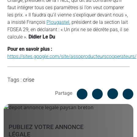
Chargé, président de la FNCL, qui dit au contraire qu’il
faut intégrer tous ces paramètres si l’on veut comparer
les prix. « Il faudra qu’il vienne s’expliquer devant nous »,
a insisté François
Plougastel
, président de la section lait
FDSEA 29, en déclarant : « Un prix ne se décrète pas, il se
calcule ».
Didier Le Du
Pour en savoir plus :
https://sites.google.com/site/assoproducteurscooperateurs/
Tags
:
crise
Facebook
C
Partage
Messenger
Linked i
PUBLIEZ VOTRE ANNONCE
LÉGALE