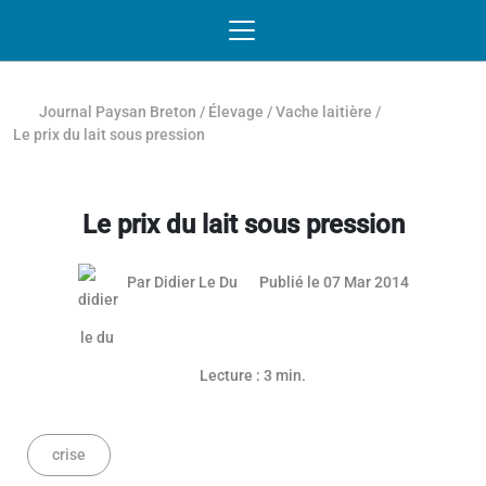
Passer au contenu
NAVIGATION MOBILE
O
NAVIGATION
PRINCIPALE
Journal Paysan Breton
/
Élevage
/
Vache laitière
/
Le prix du lait sous pression
Le prix du lait sous pression
03 mai 201
Par
Didier Le Du
Publié le 07 Mar 2014
Lecture : 3 min.
crise