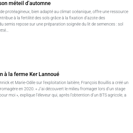
 son méteil d’automne
 de protéagineux, bien adapté au climat océanique, offre une ressource
tribue à la fertilité des sols grâce à la fixation d’azote des
u semis repose sur une préparation soignée du lit de semences : sol
etté…
5
on à la ferme Ker Lannoué
ick et Marie-Odile sur l'exploitation laitière, François Bouillis a créé un
fromagère en 2020. « J’ai découvert le milieu fromager lors d’un stage
pour moi », explique l’éleveur qui, après l’obtention d’un BTS agricole, a