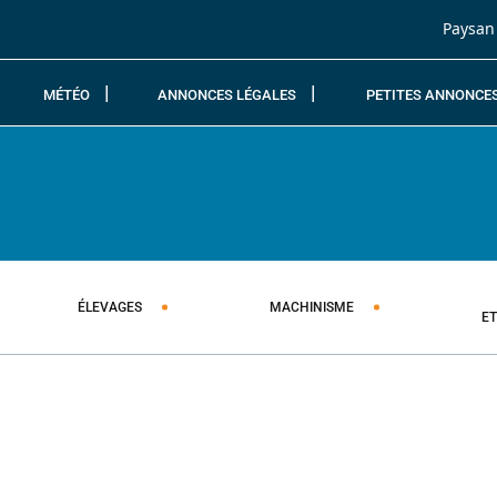
Passer au contenu
Paysan
MÉTÉO
ANNONCES LÉGALES
PETITES ANNONCE
ÉLEVAGES
MACHINISME
E