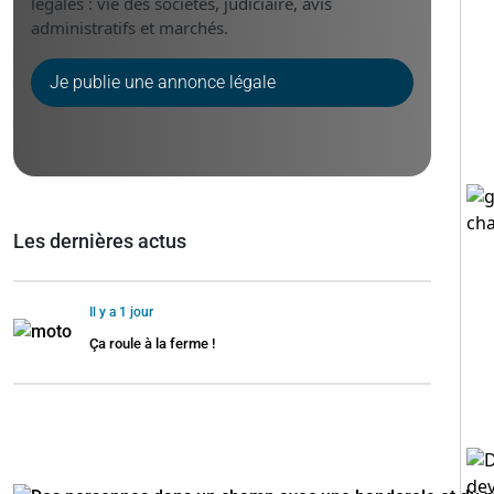
légales : vie des sociétés, judiciaire, avis
administratifs et marchés.
Je publie une annonce légale
Les dernières actus
Il y a 1 jour
Ça roule à la ferme !