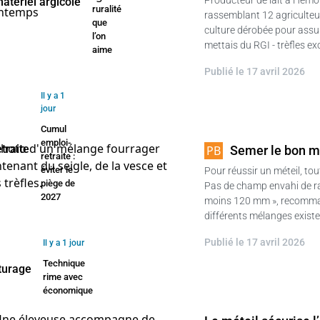
ruralité
rassemblant 12 agriculteur
que
culture dérobée pour assur
l’on
mettais du RGI - trèfles e
aime
Publié le 17 avril 2026
Il y a 1
jour
Cumul
emploi-
Semer le bon m
retraite :
éviter le
Pour réussir un méteil, to
piège de
Pas de champ envahi de ray
2027
moins 120 mm », recommand
différents mélanges existe
Publié le 17 avril 2026
Il y a 1 jour
Technique
rime avec
économique