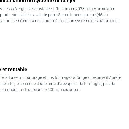
’installation du système herbager
anessa Verger s’est installée le 1er janvier 2023 à La Harmoye en
production laitière avait disparu. Sur ce foncier groupé (45 ha
le a tout semé en prairies pour préparer son système très pâturant en
e et rentable
re le lait avec du pâturage et nos fourrages à l’auge », résument Aurélie
. « Ici, le secteur est une terre d’élevage et de fourrages, pas de
uple conduit un troupeau de 100 vaches qui se…