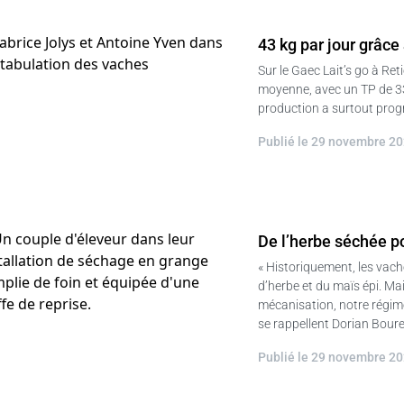
43 kg par jour grâce
Sur le Gaec Lait’s go à Ret
moyenne, avec un TP de 33
production a surtout prog
Publié le 29 novembre 2
De l’herbe séchée p
« Historiquement, les vach
d’herbe et du maïs épi. Ma
mécanisation, notre régime 
se rappellent Dorian Boure
Publié le 29 novembre 2