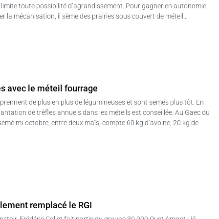
i limite toute possibilité d’agrandissement. Pour gagner en autonomie
 la mécanisation, il sème des prairies sous couvert de méteil…
s avec le méteil fourrage
prennent de plus en plus de légumineuses et sont semés plus tôt. En
lantation de trèfles annuels dans les méteils est conseillée. Au Gaec du
semé mi-octobre, entre deux maïs, compte 60 kg d’avoine, 20 kg de
alement remplacé le RGI
stoir, Frédéric Collet fait partie du groupe 30 000 Oust Amont Lié