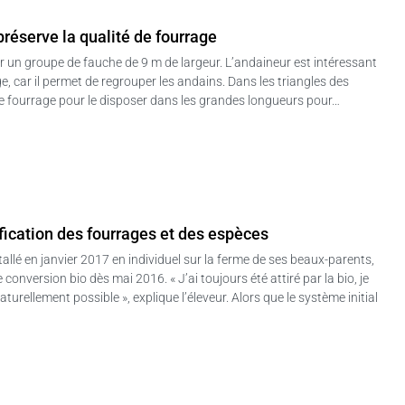
préserve la qualité de fourrage
r un groupe de fauche de 9 m de largeur. L’andaineur est intéressant
e, car il permet de regrouper les andains. Dans les triangles des
r le fourrage pour le disposer dans les grandes longueurs pour…
sification des fourrages et des espèces
tallé en janvier 2017 en individuel sur la ferme de ses beaux-parents,
onversion bio dès mai 2016. « J’ai toujours été attiré par la bio, je
aturellement possible », explique l’éleveur. Alors que le système initial