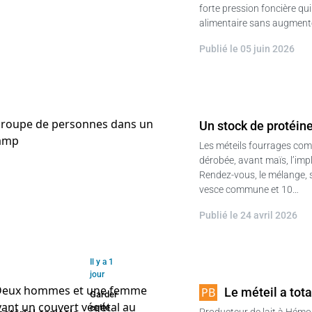
forte pression foncière qu
alimentaire sans augmenter
Publié le 05 juin 2026
Un stock de protéine
Les méteils fourrages com
dérobée, avant maïs, l’imp
Rendez-vous, le mélange, 
vesce commune et 10…
Publié le 24 avril 2026
Il y a 1
jour
Le méteil a tot
Garder
cette
Producteur de lait à Hémon