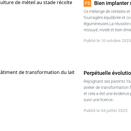
Bien implanter
Ce mélange de céréales et
fourragère équilibrée et con
légumineuses.La réussite d
ressuyé, nivelé et bien émi
Publié le 10 octobre 202
Perpétuelle évoluti
Rejoignant ses parents Yann
atelier de transformation 
et cela a été une évidence 
suivi une licence…
Publié le 04 juillet 2025