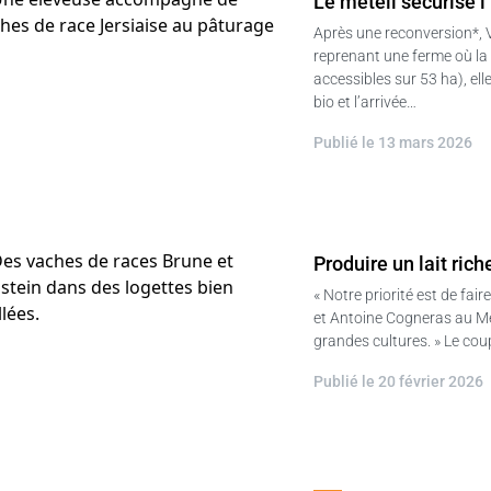
Le méteil sécurise l
Après une reconversion*, V
reprenant une ferme où la 
accessibles sur 53 ha), el
bio et l’arrivée…
Publié le 13 mars 2026
Produire un lait rich
« Notre priorité est de fai
et Antoine Cogneras au Mené
grandes cultures. » Le co
Publié le 20 février 2026