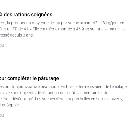
 à des rations soignées
iers, la production moyenne de lait par vache atteint 42 - 43 kg/jour en
 et un TB de 41. « Elle est même montée à 46,9 kg sur une semaine. La
ressé depuis 3 ans…
024
our compléter le pâturage
es ont toujours pâturé beaucoup. En hiver, elles recevaient de l’ensilage
is avec nos objectifs de réduction des coûts alimentaire et de
était déséquilibré. Les vaches n’étaient pas belles en sortie d’hiver »,
l et Sophie…
024