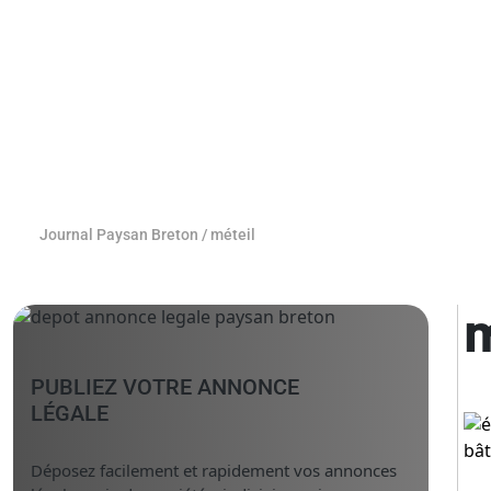
Journal Paysan Breton
/
méteil
m
PUBLIEZ VOTRE ANNONCE
LÉGALE
Déposez facilement et rapidement vos annonces