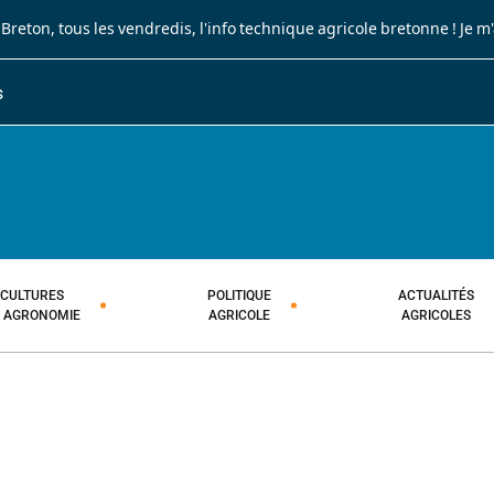
 Breton
, tous les vendredis, l'info technique agricole bretonne !
Je m
S
JOURNAL PAYSAN BRETON
HEBDOMADAIRE TECHNIQUE AGRI
CULTURES
POLITIQUE
ACTUALITÉS
T AGRONOMIE
AGRICOLE
AGRICOLES