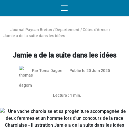
Passer au contenu
NAVIGATION MOBILE
O
NAVIGATION
PRINCIPALE
Journal Paysan Breton
/
Département
/
Côtes d'Armor
/
Jamie a de la suite dans les idées
Jamie a de la suite dans les idées
19 juin 20
Par
Toma Dagorn
Publié le 20 Juin 2025
Lecture : 1 min.