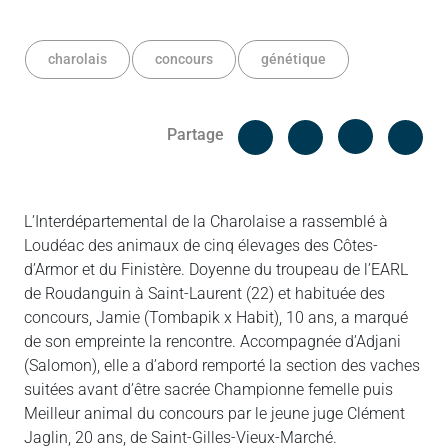
charolais
concours
génétique
Facebook
Cop
Partage
Messenger
Linked in
L’Interdépartemental de la Charolaise a rassemblé à
Loudéac des animaux de cinq élevages des Côtes-
d’Armor et du Finistère. Doyenne du troupeau de l’EARL
de Roudanguin à Saint-Laurent (22) et habituée des
concours, Jamie (Tombapik x Habit), 10 ans, a marqué
de son empreinte la rencontre. Accompagnée d’Adjani
(Salomon), elle a d’abord remporté la section des vaches
suitées avant d’être sacrée Championne femelle puis
Meilleur animal du concours par le jeune juge Clément
Jaglin, 20 ans, de Saint-Gilles-Vieux-Marché.