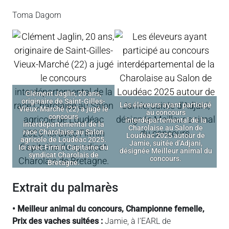
Toma Dagorn
Clément Jaglin, 20 ans,
originaire de Saint-Gilles-
Les éleveurs ayant participé
Vieux-Marché (22) a jugé le
au concours
concours
interdépartemental de la
interdépartemental de la
Charolaise au Salon de
race Charolaise au Salon
Loudéac 2025 autour de
agricole de Loudéac 2025.
Jamie, suitée d’Adjani,
Ici avec Firmin Capitaine du
désignée Meilleur animal du
syndicat Charolais de
concours.
Bretagne.
extrait du palmarès
• Meilleur animal du concours, Championne femelle,
Prix des vaches suitées :
Jamie, à l’EARL de