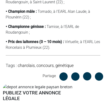
Roudangouin, à Saint-Laurent (22) ;
• Champion mâle :
Tornado, à l’EARL Alan Laude, à
Plounérin (22) ;
• Championne génisse :
Tamise, à l’EARL de
Roudangouin ;
• Prix des laitonnes (0 – 10 mois) :
Virtuelle, à l’EARL Les
Roncelais à Plumieux (22).
Tags
:
charolais
,
concours
,
génétique
Facebook
C
Partage
Messenger
Linked i
PUBLIEZ VOTRE ANNONCE
LÉGALE