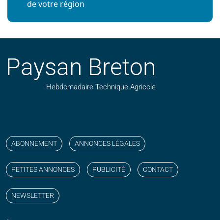
de votre région
Paysan Breton
Hebdomadaire Technique Agricole
Suivez nos publications avec notre flux RSS
Aimez-nous sur facebook
Retrouvez-nous sur Linkedin
Suivez-nous sur instagram
Regardez-nous sur YouTube
ABONNEMENT
ANNONCES LÉGALES
PETITES ANNONCES
PUBLICITÉ
CONTACT
NEWSLETTER