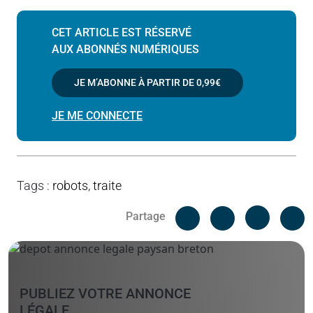
CET ARTICLE EST RÉSERVÉ
AUX ABONNÉS NUMÉRIQUES
JE M’ABONNE À PARTIR DE
0,99€
JE ME CONNECTE
Tags
:
robots
,
traite
Facebook
C
Partage
Messenger
Linked i
PUBLIEZ VOTRE ANNONCE
LÉGALE