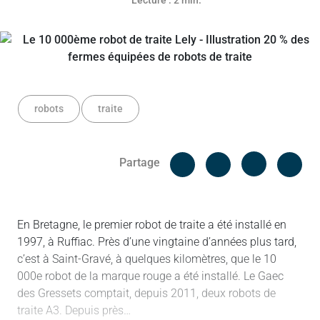
Lecture : 2 min.
robots
traite
Facebook
Cop
Partage
Messenger
Linked in
En Bretagne, le premier robot de traite a été installé en
1997, à Ruffiac. Près d’une vingtaine d’années plus tard,
c’est à Saint-Gravé, à quelques kilomètres, que le 10
000e robot de la marque rouge a été installé. Le Gaec
des Gressets comptait, depuis 2011, deux robots de
traite A3. Depuis près…