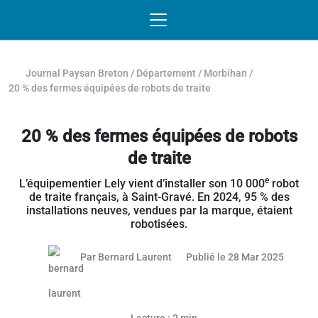
Passer au contenu
NAVIGATION MOBILE
O
NAVIGATION
PRINCIPALE
Journal Paysan Breton
/
Département
/
Morbihan
/
20 % des fermes équipées de robots de traite
20 % des fermes équipées de robots
de traite
e
L’équipementier Lely vient d’installer son 10 000
robot
de traite français, à Saint-Gravé. En 2024, 95 % des
installations neuves, vendues par la marque, étaient
robotisées.
27 mar
Par
Bernard Laurent
Publié le 28 Mar 2025
Article réservé aux abonnés