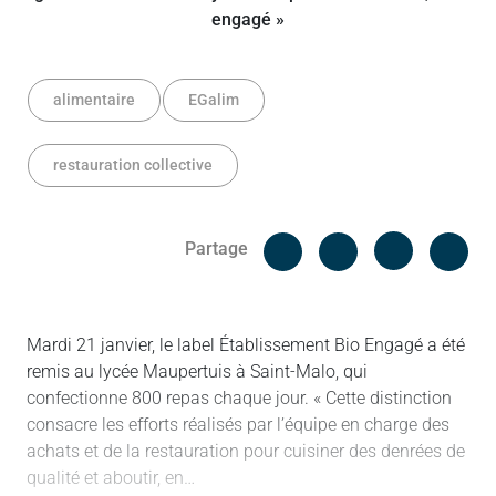
alimentaire
EGalim
restauration collective
Facebook
Cop
Partage
Messenger
Linked in
Mardi 21 janvier, le label Établissement Bio Engagé a été
remis au lycée Maupertuis à Saint-Malo, qui
confectionne 800 repas chaque jour. « Cette distinction
consacre les efforts réalisés par l’équipe en charge des
achats et de la restauration pour cuisiner des denrées de
qualité et aboutir, en…