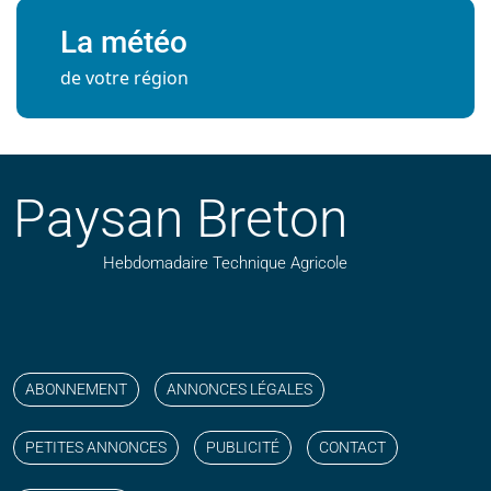
La météo
de votre région
Paysan Breton
Hebdomadaire Technique Agricole
Suivez nos publications avec notre flux RSS
Aimez-nous sur facebook
Retrouvez-nous sur Linkedin
Suivez-nous sur instagram
Regardez-nous sur YouTube
ABONNEMENT
ANNONCES LÉGALES
PETITES ANNONCES
PUBLICITÉ
CONTACT