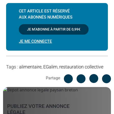
CET ARTICLE EST RÉSERVÉ
AUX ABONNÉS NUMÉRIQUES
JE M’ABONNE À PARTIR DE
0,99€
JE ME CONNECTE
Tags
:
alimentaire
,
EGalim
,
restauration collective
Facebook
C
Partage
Messenger
Linked i
PUBLIEZ VOTRE ANNONCE
LÉGALE