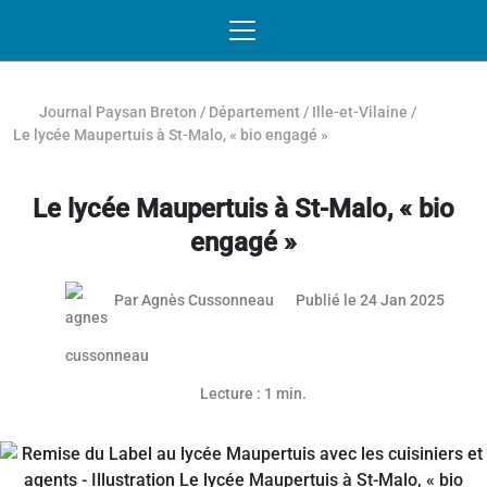
Passer au contenu
NAVIGATION MOBILE
O
NAVIGATION
PRINCIPALE
Journal Paysan Breton
/
Département
/
Ille-et-Vilaine
/
Le lycée Maupertuis à St-Malo, « bio engagé »
Le lycée Maupertuis à St-Malo, « bio
engagé »
23 jan
Par
Agnès Cussonneau
Publié le 24 Jan 2025
Article réservé aux abonnés
Lecture : 1 min.