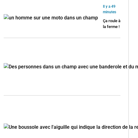
Il y a 49
minutes
Ça roule à
la ferme !