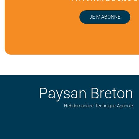
JE M’ABONNE
Paysan Breton
Hebdomadaire Technique Agricole
Suivez nos publications avec notre flux RSS
Aimez-nous sur facebook
Retrouvez-nous sur Linkedin
Suivez-nous sur insta
Regardez-nous