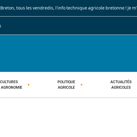
 Breton
, tous les vendredis, l'info technique agricole bretonne !
Je m
S
JOURNAL PAYSAN BRETON
HEBDOMADAIRE TECHNIQUE AGRI
CULTURES
POLITIQUE
ACTUALITÉS
T AGRONOMIE
AGRICOLE
AGRICOLES