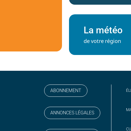
La météo
de votre région
ABONNEMENT
ÉL
MA
ANNONCES LÉGALES
gram
 sur YouTube
CU