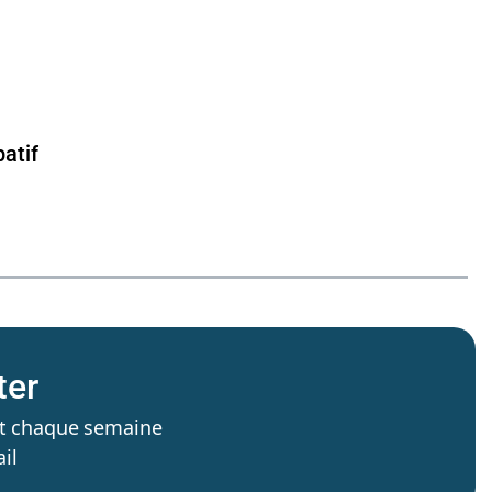
atif
ter
’est chaque semaine
il