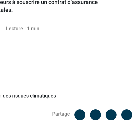
teurs à souscrire un contrat d’assurance
tales.
ptembre 2024
Lecture : 1 min.
Facebook
Cop
Partage
Messenger
Linked in