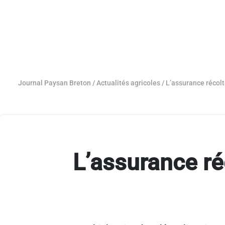
Journal Paysan Breton
/
Actualités agricoles
/
L’assurance récolt
L’assurance ré