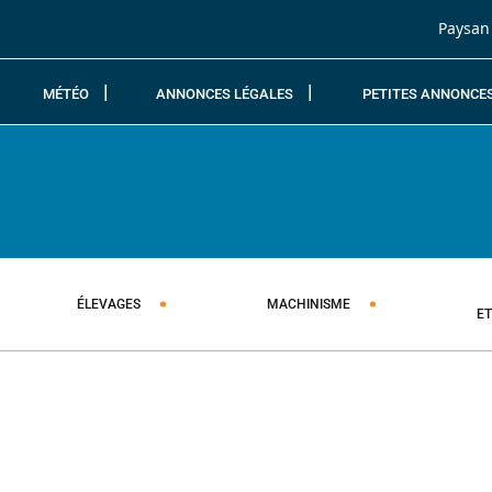
Passer au contenu
Paysan
MÉTÉO
ANNONCES LÉGALES
PETITES ANNONCE
ÉLEVAGES
MACHINISME
E