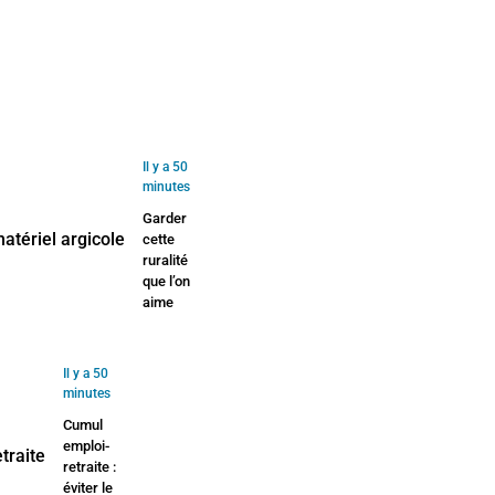
Il y a 50
minutes
Garder
cette
ruralité
que l’on
aime
Il y a 50
minutes
Cumul
emploi-
retraite :
éviter le