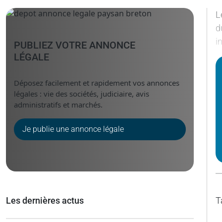
L
d
i
PUBLIEZ VOTRE ANNONCE
LÉGALE
Déposez facilement et rapidement vos annonces
légales : vie des sociétés, judiciaire, avis
administratifs et marchés.
Je publie une annonce légale
Les dernières actus
T