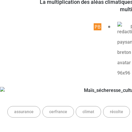
La multiplication des aléas climatiques
multi
Article rése
assurance
cerfrance
climat
récolte