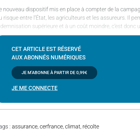
e nouveau dispositif mis en place à compter de la campagn
u risque entre l’État, les agriculteurs et les assureurs. Il
ndemnisation supérieure et à un coût moindre, c’est donc u
CET ARTICLE EST RÉSERVÉ
AUX ABONNÉS NUMÉRIQUES
JE M’ABONNE À PARTIR DE
0,99€
JE ME CONNECTE
ags
:
assurance
,
cerfrance
,
climat
,
récolte