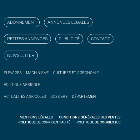
Suivez nos publications avec notre flux RSS
Aimez-nous sur facebook
Retrouvez-nous sur Linkedin
Suivez-nous sur instagram
Regardez-nous sur YouTube
ABONNEMENT
ANNONCES LÉGALES
PETITES ANNONCES
PUBLICITÉ
CONTACT
NEWSLETTER
ÉLEVAGES
MACHINISME
CULTURES ET AGRONOMIE
POLITIQUE
AGRICOLE
ACTUALITÉS
AGRICOLES
DOSSIERS
DÉPARTEMENT
MENTIONS LÉGALES
CONDITIONS GÉNÉRALES DES VENTES
POLITIQUE DE CONFIDENTIALITÉ
POLITIQUE DE COOKIES (UE)