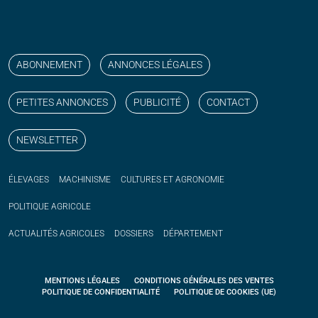
Suivez nos publications avec notre flux RSS
Aimez-nous sur facebook
Retrouvez-nous sur Linkedin
Suivez-nous sur instagram
Regardez-nous sur YouTube
ABONNEMENT
ANNONCES LÉGALES
PETITES ANNONCES
PUBLICITÉ
CONTACT
NEWSLETTER
ÉLEVAGES
MACHINISME
CULTURES ET AGRONOMIE
POLITIQUE
AGRICOLE
ACTUALITÉS
AGRICOLES
DOSSIERS
DÉPARTEMENT
MENTIONS LÉGALES
CONDITIONS GÉNÉRALES DES VENTES
POLITIQUE DE CONFIDENTIALITÉ
POLITIQUE DE COOKIES (UE)