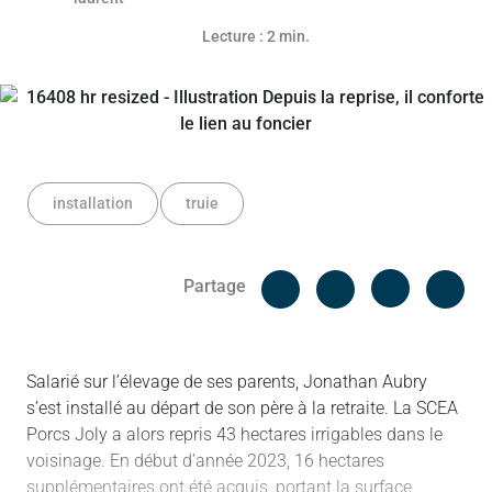
Lecture : 2 min.
installation
truie
Facebook
Cop
Partage
Messenger
Linked in
Salarié sur l’élevage de ses parents, Jonathan Aubry
s’est installé au départ de son père à la retraite. La SCEA
Porcs Joly a alors repris 43 hectares irrigables dans le
voisinage. En début d’année 2023, 16 hectares
supplémentaires ont été acquis, portant la surface