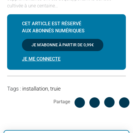
cultivée à une centaine…
CET ARTICLE EST RÉSERVÉ
AUX ABONNÉS NUMÉRIQUES
JE M’ABONNE À PARTIR DE
0,99€
JE ME CONNECTE
Tags
:
installation
,
truie
Facebook
C
Partage
Messenger
Linked i