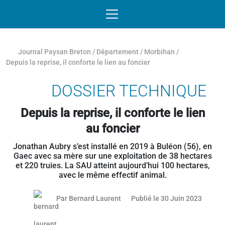
Passer au contenu
NAVIGATION MOBILE
O
NAVIGATION
PRINCIPALE
Journal Paysan Breton
/
Département
/
Morbihan
/
Depuis la reprise, il conforte le lien au foncier
DOSSIER TECHNIQUE
Depuis la reprise, il conforte le lien
au foncier
Jonathan Aubry s’est installé en 2019 à Buléon (56), en
Gaec avec sa mère sur une exploitation de 38 hectares
et 220 truies. La SAU atteint aujourd’hui 100 hectares,
avec le même effectif animal.
04 juil
Par
Bernard Laurent
Publié le 30 Juin 2023
Article réservé aux abonnés