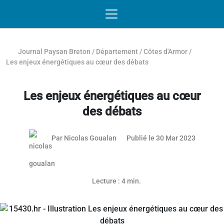
Passer au contenu
NAVIGATION MOBILE
O
NAVIGATION
PRINCIPALE
Journal Paysan Breton
/
Département
/
Côtes d'Armor
/
Les enjeux énergétiques au cœur des débats
Les enjeux énergétiques au cœur
des débats
24 mai 2
Par
Nicolas Goualan
Publié le 30 Mar 2023
Lecture : 4 min.