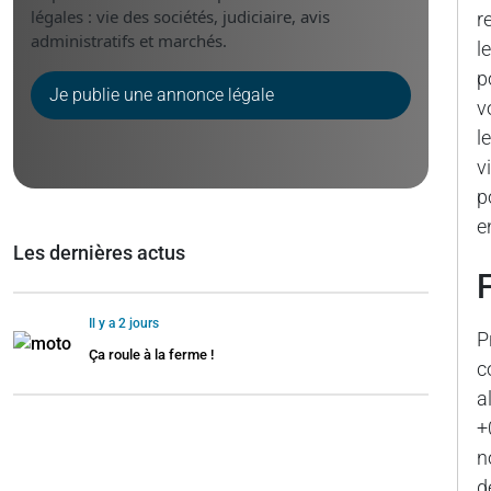
légales : vie des sociétés, judiciaire, avis
r
administratifs et marchés.
l
p
Je publie une annonce légale
v
l
v
p
e
Les dernières actus
Il y a 2 jours
P
Ça roule à la ferme !
c
a
+
n
d