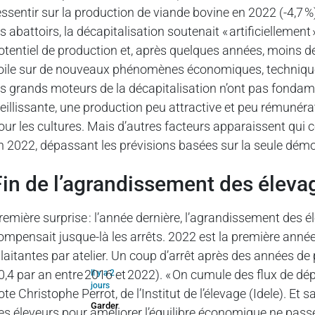
essentir sur la production de viande bovine en 2022 (-4,7 
es abattoirs, la décapitalisation soutenait « artificielleme
otentiel de production et, après quelques années, moins de
oile sur de nouveaux phénomènes économiques, techniques e
es grands moteurs de la décapitalisation n’ont pas fonda
ieillissante, une production peu attractive et peu rémunérat
our les cultures. Mais d’autres facteurs apparaissent qui c
n 2022, dépassant les prévisions basées sur la seule dém
fin de l’agrandissement des éleva
remière surprise : l’année dernière, l’agrandissement des é
ompensait jusque-là les arrêts. 2022 est la première anné
llaitantes par atelier. Un coup d’arrêt après des années de
0,4 par an entre 2016 et 2022). « On cumule des flux de dép
Il y a 2
jours
ote Christophe Perrot, de l’Institut de l’élevage (Idele). Et
Garder
es éleveurs pour améliorer l’équilibre économique ne passe