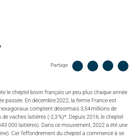
Facebook
Cop
Partage
Messenger
Linked in
note le cheptel bovin français un peu plus chaque année.
née passée. En décembre 2022, la ferme France est
es hexagonaux comptent désormais 3,54 millions de
 de vaches laitières (-2,3 %)*. Depuis 2016, le cheptel
343 000 laitières). Dans ce mouvement, 2022 a été une
ovine). Car l’effondrement du cheptel a commencé à se