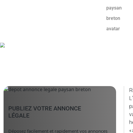
R
L
p
PUBLIEZ VOTRE ANNONCE
v
LÉGALE
h
«
Déposez facilement et rapidement vos annonces