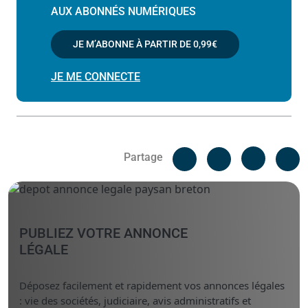
AUX ABONNÉS NUMÉRIQUES
JE M’ABONNE À PARTIR DE
0,99€
JE ME CONNECTE
Facebook
C
Partage
Messenger
Linked i
PUBLIEZ VOTRE ANNONCE
LÉGALE
Déposez facilement et rapidement vos annonces légales
: vie des sociétés, judiciaire, avis administratifs et