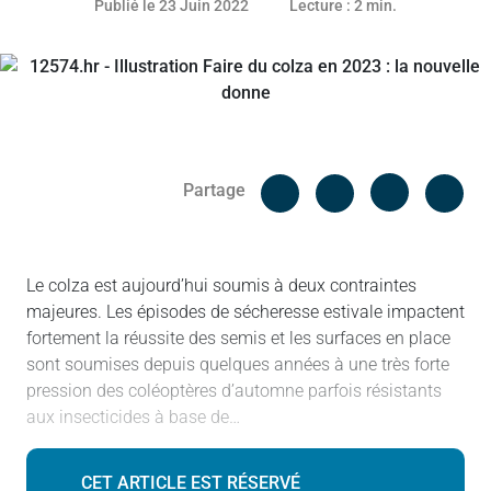
Publié le 23 Juin 2022
Lecture : 2 min.
Facebook
Cop
Partage
Messenger
Linked in
Le colza est aujourd’hui soumis à deux contraintes
majeures. Les épisodes de sécheresse estivale impactent
fortement la réussite des semis et les surfaces en place
sont soumises depuis quelques années à une très forte
pression des coléoptères d’automne parfois résistants
aux insecticides à base de…
CET ARTICLE EST RÉSERVÉ