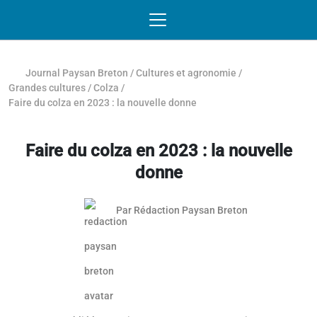
Passer au contenu
NAVIGATION MOBILE
O
NAVIGATION
PRINCIPALE
Journal Paysan Breton
/
Cultures et agronomie
/
Grandes cultures
/
Colza
/
Faire du colza en 2023 : la nouvelle donne
Faire du colza en 2023 : la nouvelle
donne
Par
Rédaction Paysan Breton
Article réservé aux abonnés