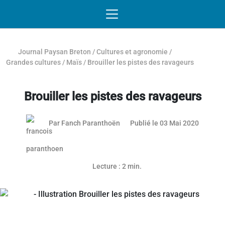
Passer au contenu
NAVIGATION MOBILE
O
NAVIGATION
PRINCIPALE
Journal Paysan Breton
/
Cultures et agronomie
/
Grandes cultures
/
Maïs
/
Brouiller les pistes des ravageurs
Brouiller les pistes des ravageurs
09 juill
Par
Fanch Paranthoën
Publié le 03 Mai 2020
Lecture : 2 min.