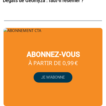
Dégâts de Geomyza : faut-il resemer ?
ABONNEZ-VOUS
À PARTIR DE 0,99 €
JE M’ABONNE