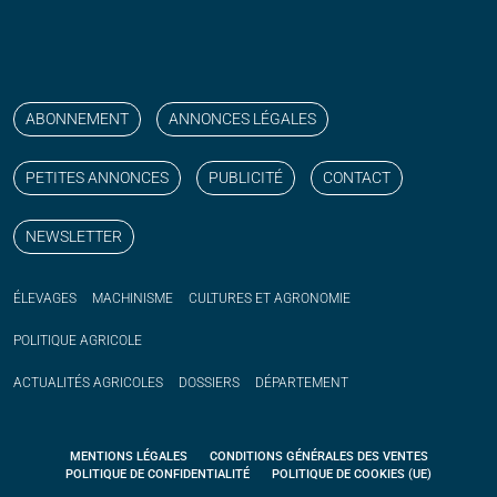
Suivez nos publications avec notre flux RSS
Aimez-nous sur facebook
Retrouvez-nous sur Linkedin
Suivez-nous sur instagram
Regardez-nous sur YouTube
ABONNEMENT
ANNONCES LÉGALES
PETITES ANNONCES
PUBLICITÉ
CONTACT
NEWSLETTER
ÉLEVAGES
MACHINISME
CULTURES ET AGRONOMIE
POLITIQUE
AGRICOLE
ACTUALITÉS
AGRICOLES
DOSSIERS
DÉPARTEMENT
MENTIONS LÉGALES
CONDITIONS GÉNÉRALES DES VENTES
POLITIQUE DE CONFIDENTIALITÉ
POLITIQUE DE COOKIES (UE)