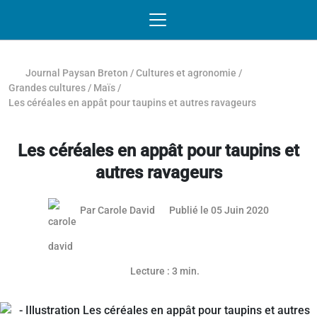
Passer au contenu
NAVIGATION MOBILE
O
NAVIGATION
PRINCIPALE
Journal Paysan Breton
/
Cultures et agronomie
/
Grandes cultures
/
Maïs
/
Les céréales en appât pour taupins et autres ravageurs
Les céréales en appât pour taupins et
autres ravageurs
09 juillet 
Par
Carole David
Publié le 05 Juin 2020
Lecture : 3 min.