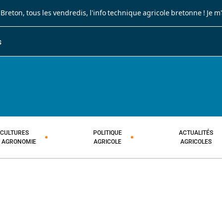
 Breton
, tous les vendredis, l'info technique agricole bretonne !
Je m
S
JOURNAL PAYSAN BRETON
HEBDOMADAIRE TECHNIQUE AGRI
CULTURES
POLITIQUE
ACTUALITÉS
T AGRONOMIE
AGRICOLE
AGRICOLES