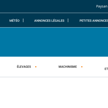
Passer au contenu
Paysan
MÉTÉO
ANNONCES LÉGALES
PETITES ANNONCE
ÉLEVAGES
MACHINISME
E