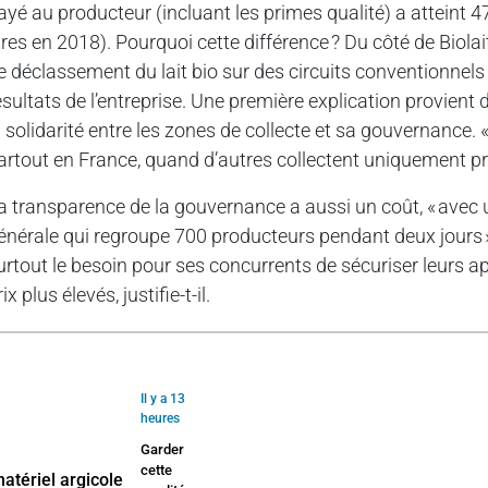
ayé au producteur (incluant les primes qualité) a atteint 
itres en 2018). Pourquoi cette différence ? Du côté de Biolait,
e déclassement du lait bio sur des circuits conventionnels
ésultats de l’entreprise. Une première explication provient de
a solidarité entre les zones de collecte et sa gouvernance. «
artout en France, quand d’autres collectent uniquement près
a transparence de la gouvernance a aussi un coût, « avec u
énérale qui regroupe 700 producteurs pendant deux jours », 
urtout le besoin pour ses concurrents de sécuriser leurs 
rix plus élevés, justifie-t-il.
Il y a 13
heures
Garder
cette