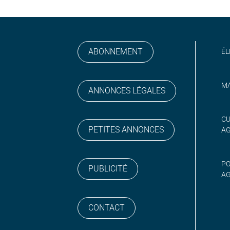
ABONNEMENT
ÉL
MA
ANNONCES LÉGALES
gram
 sur YouTube
CU
PETITES ANNONCES
A
PO
PUBLICITÉ
AG
CONTACT