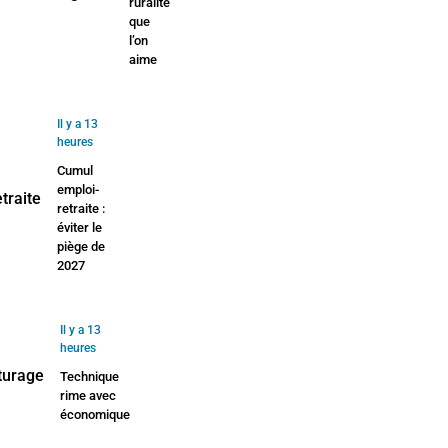
ruralité
que
l’on
aime
Il y a 13
heures
Cumul
emploi-
retraite :
éviter le
piège de
2027
Il y a 13
heures
Technique
rime avec
économique