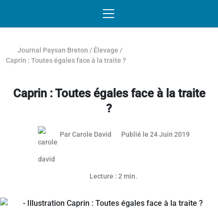
Passer au contenu
NAVIGATION MOBILE
O
NAVIGATION
PRINCIPALE
Journal Paysan Breton
/
Élevage
/
Caprin : Toutes égales face à la traite ?
Caprin : Toutes égales face à la traite
?
Par
Carole David
Publié le 24 Juin 2019
Article réservé aux abonnés
Lecture : 2 min.