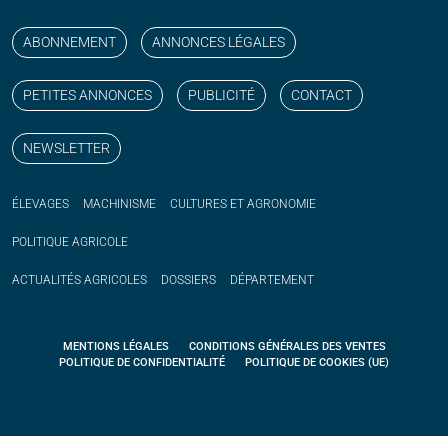
Suivez nos publications avec notre flux RSS
Aimez-nous sur facebook
Retrouvez-nous sur Linkedin
Suivez-nous sur instagram
Regardez-nous sur YouTube
ABONNEMENT
ANNONCES LÉGALES
PETITES ANNONCES
PUBLICITÉ
CONTACT
NEWSLETTER
ÉLEVAGES
MACHINISME
CULTURES ET AGRONOMIE
POLITIQUE
AGRICOLE
ACTUALITÉS
AGRICOLES
DOSSIERS
DÉPARTEMENT
MENTIONS LÉGALES
CONDITIONS GÉNÉRALES DES VENTES
POLITIQUE DE CONFIDENTIALITÉ
POLITIQUE DE COOKIES (UE)