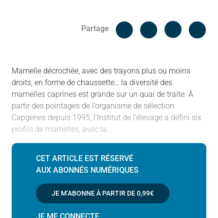
Facebook
Cop
Partage
Messenger
Linked in
Mamelle décrochée, avec des trayons plus ou moins
droits, en forme de chaussette… la diversité des
mamelles caprines est grande sur un quai de traite. À
partir des pointages de l’organisme de sélection
Capgenes depuis 1995, l’Institut de l’élevage a défini six
profils de mamelles, avec la…
CET ARTICLE EST RÉSERVÉ
AUX ABONNÉS NUMÉRIQUES
JE M’ABONNE À PARTIR DE
0,99€
JE ME CONNECTE