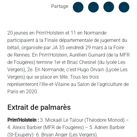
Facebook
Cop
Partage
Messenger
Linked in
20 jeunes en Prim’Holstein et 11 en Normande
participaient à la Finale départementale de jugement du
bétail, organisée par JA 35 vendredi 29 mars à la Foire
de Rennes. En Prim’Holstein, Aurélien Guinard (de la MFR
de Fougères) termine 1er et Briac Chesnel (du lycée Les
Vergers), 2e. En Normande, c’est Hugo Orvain (Lycée Les
Vergers) qui se place en tête. Tous les trois
représenteront l’Ille-et-Vilaine au Salon de l’agriculture de
Paris en 2020.
Extrait de palmarès
Prim’Holstein :
3. Mickaël Le Talour (Théodore Monod) –
4. Alexis Barbier (MFR de Fougères) – 5. Adrien Barbier
(St-Exupéry)- 6. Bryan Anger (Les Vergers).