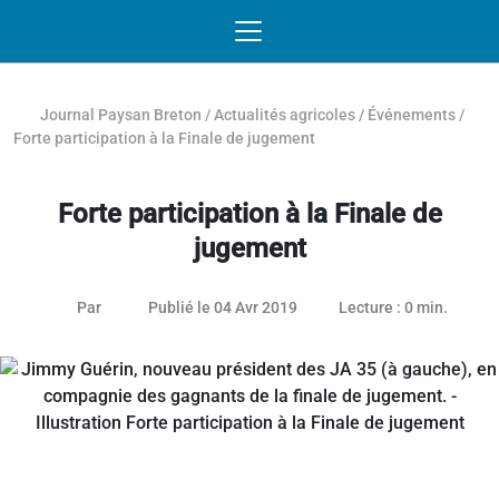
Passer au contenu
NAVIGATION MOBILE
O
NAVIGATION
PRINCIPALE
Journal Paysan Breton
/
Actualités agricoles
/
Événements
/
Forte participation à la Finale de jugement
Forte participation à la Finale de
jugement
26 janvier 2021
Par
Publié le 04 Avr 2019
Lecture : 0 min.