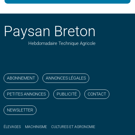
Paysan Breton
Hebdomadaire Technique Agricole
Suivez nos publications avec notre flux RSS
Aimez-nous sur facebook
Retrouvez-nous sur Linkedin
Suivez-nous sur instagram
Regardez-nous sur YouTube
ABONNEMENT
ANNONCES LÉGALES
PETITES ANNONCES
PUBLICITÉ
CONTACT
NEWSLETTER
ÉLEVAGES
MACHINISME
CULTURES ET AGRONOMIE