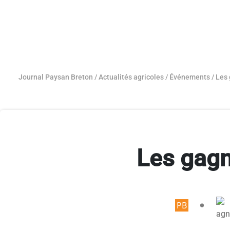
Journal Paysan Breton
/
Actualités agricoles
/
Événements
/
Les 
Les gagn
Article r