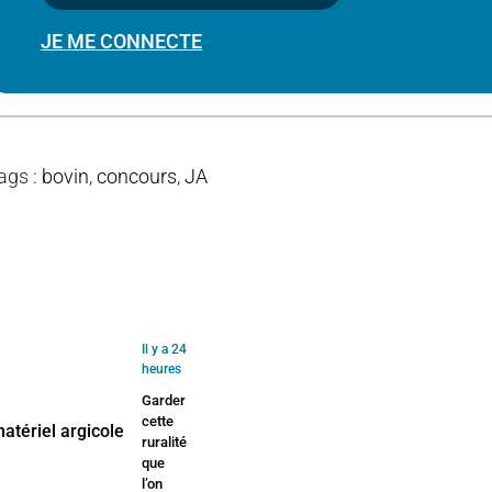
JE ME CONNECTE
ags
:
bovin
,
concours
,
JA
Il y a 24
heures
Garder
cette
ruralité
que
l’on