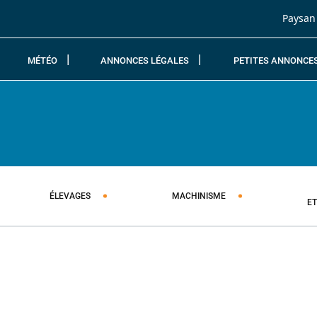
Passer au contenu
Paysan
MÉTÉO
ANNONCES LÉGALES
PETITES ANNONCE
ÉLEVAGES
MACHINISME
E