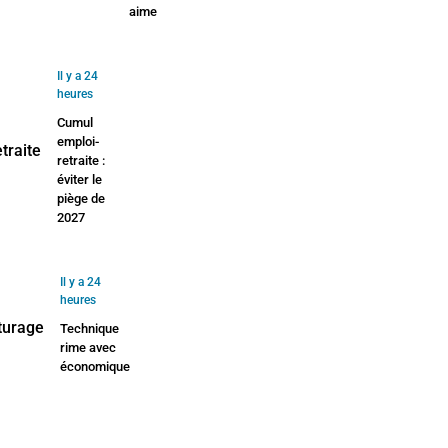
aime
Il y a 24
heures
Cumul
emploi-
retraite :
éviter le
piège de
2027
Il y a 24
heures
Technique
rime avec
économique