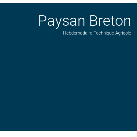
Paysan Breton
Hebdomadaire Technique Agricole
Suivez nos publications avec notre flux RSS
Aimez-nous sur facebook
Retrouvez-nous sur Linkedin
Suivez-nous sur insta
Regardez-nous