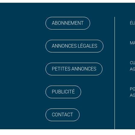
ABONNEMENT
ÉL
MA
ANNONCES LÉGALES
gram
 sur YouTube
CU
PETITES ANNONCES
A
PO
PUBLICITÉ
AG
CONTACT