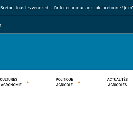
 Breton
, tous les vendredis, l'info technique agricole bretonne !
Je m
S
JOURNAL PAYSAN BRETON
HEBDOMADAIRE TECHNIQUE AGRI
CULTURES
POLITIQUE
ACTUALITÉS
T AGRONOMIE
AGRICOLE
AGRICOLES