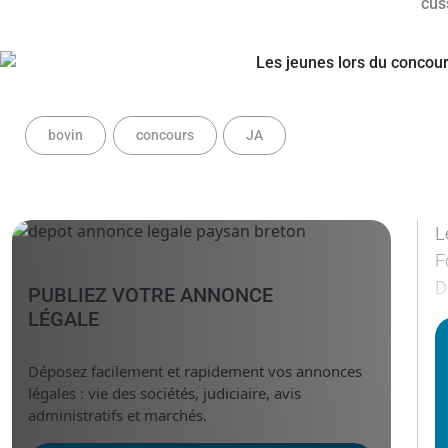
bovin
concours
JA
L
F
D
PUBLIEZ VOTRE ANNONCE
LÉGALE
Déposez facilement et rapidement vos annonces
légales : vie des sociétés, judiciaire, avis
administratifs et marchés.