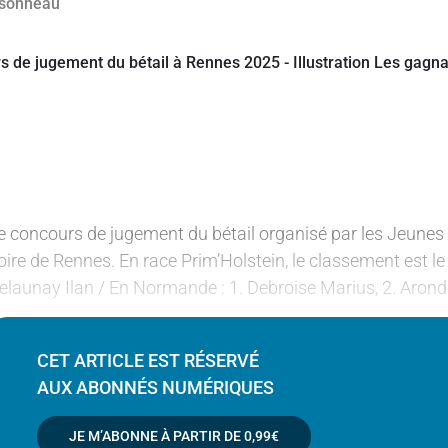
e concours de jugement du bétail organisé par les Jeunes A
oire de Rennes. En race Prim’Holstein, le classement est le
elaunay Ilan / En Normande : 1. Debroise Marius, 2. Aron
CET ARTICLE EST RÉSERVÉ
AUX ABONNÉS NUMÉRIQUES
JE M’ABONNE À PARTIR DE
0,99€