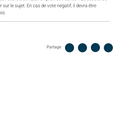
sur le sujet. En cas de vote négatif, il devra être
is.
Facebook
C
Partage
Messenger
Linked i