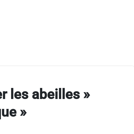
r les abeilles »
que »