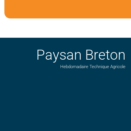
Paysan Breton
Hebdomadaire Technique Agricole
Suivez nos publications avec notre flux RSS
Aimez-nous sur facebook
Retrouvez-nous sur Linkedin
Suivez-nous sur insta
Regardez-nous