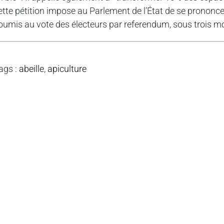
ette pétition impose au Parlement de l’État de se prononcer 
oumis au vote des électeurs par referendum, sous trois mo
ags
:
abeille
,
apiculture