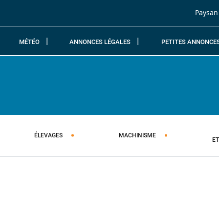
Passer au contenu
Paysan
MÉTÉO
ANNONCES LÉGALES
PETITES ANNONCE
ÉLEVAGES
MACHINISME
E