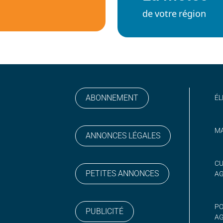
de votre région
ABONNEMENT
ÉL
MA
ANNONCES LÉGALES
gram
 sur YouTube
CU
PETITES ANNONCES
A
PO
PUBLICITÉ
AG