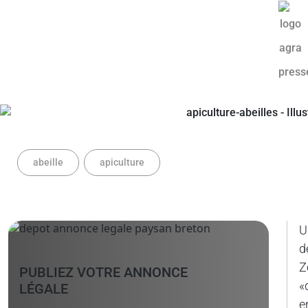
abeille
apiculture
U
d
Z
PUBLIEZ VOTRE ANNONCE
«
LÉGALE
e