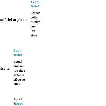
Il y a 4
heures
Garder
cette
ruralité
que
l’on
aime
Il y a 4
heures
Cumul
emploi-
retraite :
éviter le
piège de
2027
Il y a 4
heures