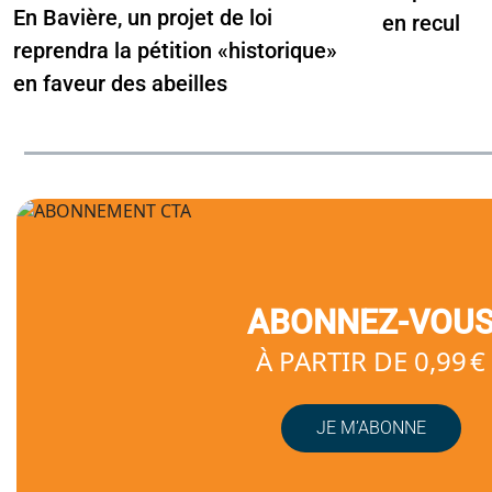
En Bavière, un projet de loi
en recul
reprendra la pétition «historique»
en faveur des abeilles
ABONNEZ-VOU
À PARTIR DE 0,99 €
JE M’ABONNE