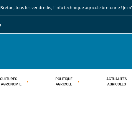
 Breton
, tous les vendredis, l'info technique agricole bretonne !
Je m
S
JOURNAL PAYSAN BRETON
HEBDOMADAIRE TECHNIQUE AGRI
CULTURES
POLITIQUE
ACTUALITÉS
T AGRONOMIE
AGRICOLE
AGRICOLES