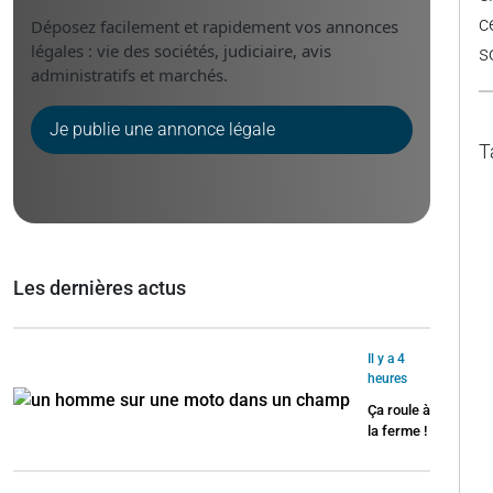
c
Déposez facilement et rapidement vos annonces
légales : vie des sociétés, judiciaire, avis
s
administratifs et marchés.
Je publie une annonce légale
T
Les dernières actus
Il y a 4
heures
Ça roule à
la ferme !