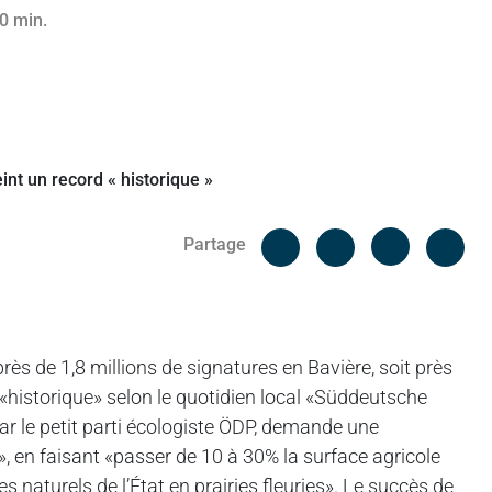
 0 min.
Facebook
Cop
Partage
Messenger
Linked in
 près de 1,8 millions de signatures en Bavière, soit près
 «historique» selon le quotidien local «Süddeutsche
par le petit parti écologiste ÖDP, demande une
», en faisant «passer de 10 à 30% la surface agricole
 naturels de l’État en prairies fleuries». Le succès de