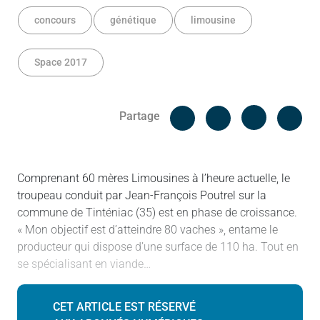
concours
génétique
limousine
Space 2017
Facebook
Cop
Partage
Messenger
Linked in
Comprenant 60 mères Limousines à l’heure actuelle, le
troupeau conduit par Jean-François Poutrel sur la
commune de Tinténiac (35) est en phase de croissance.
« Mon objectif est d’atteindre 80 vaches », entame le
producteur qui dispose d’une surface de 110 ha. Tout en
se spécialisant en viande…
CET ARTICLE EST RÉSERVÉ