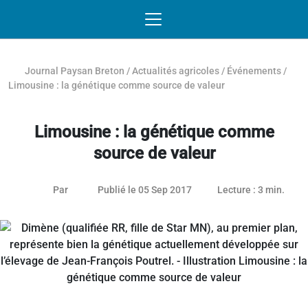
Passer au contenu
NAVIGATION MOBILE
O
NAVIGATION
PRINCIPALE
Journal Paysan Breton
/
Actualités agricoles
/
Événements
/
Limousine : la génétique comme source de valeur
Limousine : la génétique comme
source de valeur
26 janvier 2021
Par
Publié le 05 Sep 2017
Lecture : 3 min.
Article réservé aux abonnés