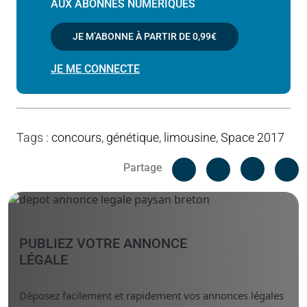
AUX ABONNÉS NUMÉRIQUES
JE M’ABONNE À PARTIR DE
0,99€
JE ME CONNECTE
Tags
:
concours
,
génétique
,
limousine
,
Space 2017
Facebook
C
Partage
Messenger
Linked i
PUBLIEZ VOTRE ANNONCE
LÉGALE
Déposez facilement et rapidement vos annonces légales