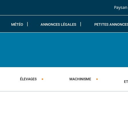
Passer au contenu
Paysan
MÉTÉO
ANNONCES LÉGALES
PETITES ANNONCE
ÉLEVAGES
MACHINISME
E