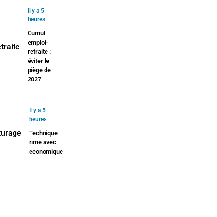
Il y a 5
heures
Cumul
emploi-
retraite :
éviter le
piège de
2027
Il y a 5
heures
Technique
rime avec
économique