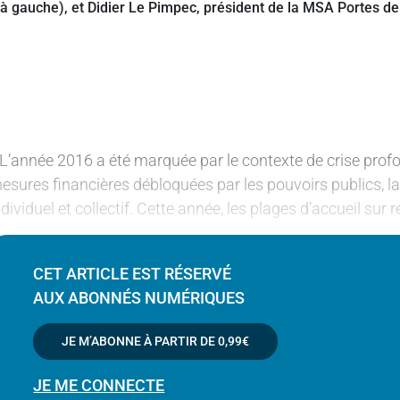
 L’année 2016 a été marquée par le contexte de crise profo
esures financières débloquées par les pouvoirs publics,
ndividuel et collectif. Cette année, les plages d’accueil su
CET ARTICLE EST RÉSERVÉ
AUX ABONNÉS NUMÉRIQUES
JE M’ABONNE À PARTIR DE
0,99€
JE ME CONNECTE