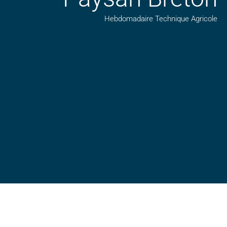
Hebdomadaire Technique Agricole
Suivez nos publications avec notre flux RSS
Aimez-nous sur facebook
Retrouvez-nous sur Linkedin
Suivez-nous sur insta
Regardez-nous