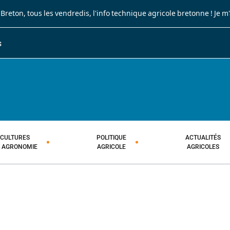
 Breton
, tous les vendredis, l'info technique agricole bretonne !
Je m
S
JOURNAL PAYSAN BRETON
HEBDOMADAIRE TECHNIQUE AGRI
CULTURES
POLITIQUE
ACTUALITÉS
T AGRONOMIE
AGRICOLE
AGRICOLES