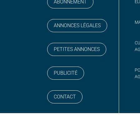
ABONNEMENT
ÉL
MA
ANNONCES LÉGALES
gram
 sur YouTube
CU
PETITES ANNONCES
A
PO
PUBLICITÉ
AG
CONTACT
NEWSLETTER