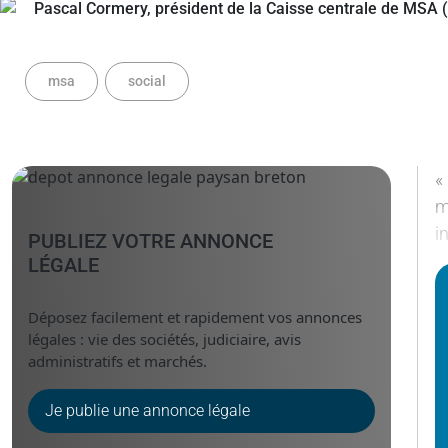
msa
social
«
m
i
PUBLIEZ VOTRE ANNONCE
LÉGALE
Déposez facilement et rapidement vos annonces
légales : vie des sociétés, judiciaire, avis
administratifs et marchés.
Je publie une annonce légale