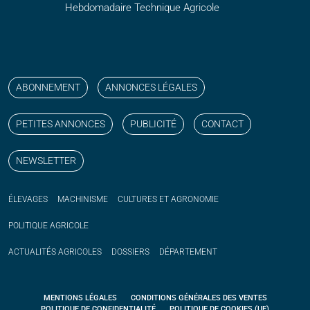
Hebdomadaire Technique Agricole
Suivez nos publications avec notre flux RSS
Aimez-nous sur facebook
Retrouvez-nous sur Linkedin
Suivez-nous sur instagram
Regardez-nous sur YouTube
ABONNEMENT
ANNONCES LÉGALES
PETITES ANNONCES
PUBLICITÉ
CONTACT
NEWSLETTER
ÉLEVAGES
MACHINISME
CULTURES ET AGRONOMIE
POLITIQUE
AGRICOLE
ACTUALITÉS
AGRICOLES
DOSSIERS
DÉPARTEMENT
MENTIONS LÉGALES
CONDITIONS GÉNÉRALES DES VENTES
POLITIQUE DE CONFIDENTIALITÉ
POLITIQUE DE COOKIES (UE)