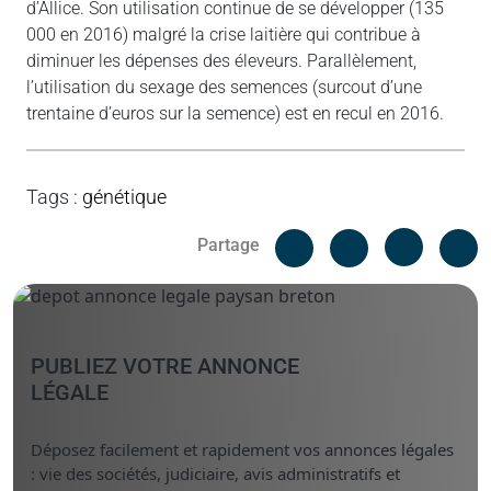
d’Allice. Son utilisation continue de se développer (135
000 en 2016) malgré la crise laitière qui contribue à
diminuer les dépenses des éleveurs. Parallèlement,
l’utilisation du sexage des semences (surcout d’une
trentaine d’euros sur la semence) est en recul en 2016.
Tags
:
génétique
Facebook
C
Partage
Messenger
Linked i
PUBLIEZ VOTRE ANNONCE
LÉGALE
Déposez facilement et rapidement vos annonces légales
: vie des sociétés, judiciaire, avis administratifs et