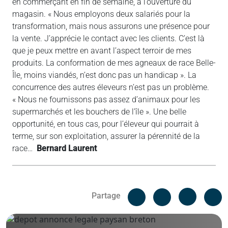
en commerçant en fin de semaine, à l’ouverture du
magasin. « Nous employons deux salariés pour la
transformation, mais nous assurons une présence pour
la vente. J’apprécie le contact avec les clients. C’est là
que je peux mettre en avant l’aspect terroir de mes
produits. La conformation de mes agneaux de race Belle-
Île, moins viandés, n’est donc pas un handicap ». La
concurrence des autres éleveurs n’est pas un problème.
« Nous ne fournissons pas assez d’animaux pour les
supermarchés et les bouchers de l’île ». Une belle
opportunité, en tous cas, pour l’éleveur qui pourrait à
terme, sur son exploitation, assurer la pérennité de la
race…
Bernard Laurent
Facebook
C
Partage
Messenger
Linked i