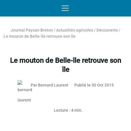
Passer au contenu
NAVIGATION MOBILE
O
NAVIGATION
PRINCIPALE
Journal Paysan Breton
/
Actualités agricoles
/
Découverte
/
Le mouton de Belle-île retrouve son île
Le mouton de Belle-île retrouve son
île
03 mai 2
Par
Bernard Laurent
Publié le 30 Oct 2015
Lecture : 4 min.