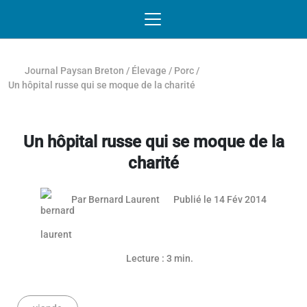
Passer au contenu
NAVIGATION MOBILE
O
NAVIGATION
PRINCIPALE
Journal Paysan Breton
/
Élevage
/
Porc
/
Un hôpital russe qui se moque de la charité
Un hôpital russe qui se moque de la
charité
03 mai 2
Par
Bernard Laurent
Publié le 14 Fév 2014
Lecture : 3 min.