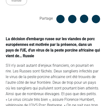
viande
Facebook
Cop
Partage
Messenger
Linked in
La décision d’embargo russe sur les viandes de porc
européennes est motivée par la présence, dans un
pays de l’UE, d’un virus de la peste porcine africaine qui
vient de… Russie
S’il n’y avait autant d’enjeux financiers, on pourrait en
rire. Les Russes sont fâchés. Deux sangliers infectés par
le virus de la peste porcine africaine ont été trouvés de
l’autre côté de leur frontière. Deux de trop pour un pays
où les sangliers qui pullulent sont pourtant bien atteints.
Ainsi que de nombreux élevages. Et pas que des petits.
« Le virus circule très bien », assure Florence Humbert,
vétérinaire de l’OVS Porc Bretagne. « On ne sait pas trop