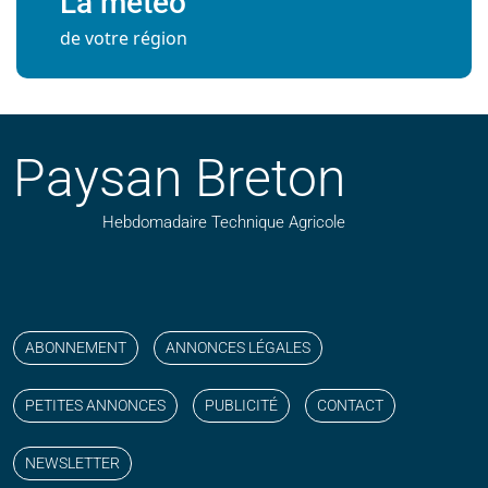
La météo
de votre région
Paysan Breton
Hebdomadaire Technique Agricole
Suivez nos publications avec notre flux RSS
Aimez-nous sur facebook
Retrouvez-nous sur Linkedin
Suivez-nous sur instagram
Regardez-nous sur YouTube
ABONNEMENT
ANNONCES LÉGALES
PETITES ANNONCES
PUBLICITÉ
CONTACT
NEWSLETTER