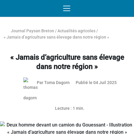
Passer au contenu
NAVIGATION MOBILE
O
NAVIGATION
PRINCIPALE
Journal Paysan Breton
/
Actualités agricoles
/
« Jamais d’agriculture sans élevage dans notre région »
« Jamais d’agriculture sans élevage
dans notre région »
03 juille
Par
Toma Dagorn
Publié le 04 Juil 2025
Article réservé aux abonnés
Lecture : 1 min.