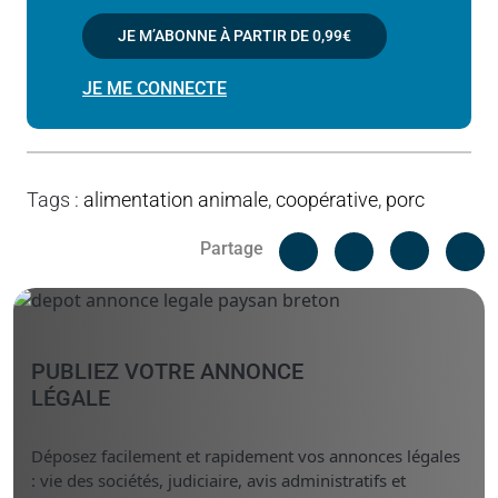
JE M’ABONNE À PARTIR DE
0,99€
JE ME CONNECTE
Tags
:
alimentation animale
,
coopérative
,
porc
Facebook
C
Partage
Messenger
Linked i
PUBLIEZ VOTRE ANNONCE
LÉGALE
Déposez facilement et rapidement vos annonces légales
: vie des sociétés, judiciaire, avis administratifs et