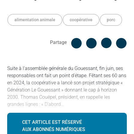
alimentation animale
coopérative
porc
Facebook
Cop
Partage
Messenger
Linked in
Suite à l’assemblée générale du Gouessant, fin juin, ses
responsables ont fait un point d’étape. Fêtant ses 60 ans
en 2024, la coopérative a lancé son projet stratégique «
Génération Le Gouessant » donnant le cap à horizon
2030. Thomas Couëpel, président, en rappelle les
grandes lignes : « D’abord…
CET ARTICLE EST RÉSERVÉ
AUX ABONNÉS NUMÉRIQUES