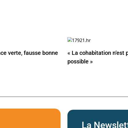
nce verte, fausse bonne
« La cohabitation n’est 
possible »
La Newslet