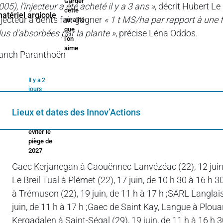
Garder
005), l’injecteur a été acheté il y a 3 ans »
, décrit Hubert Le
cette
njecteur à dents fait gagner
« 1 t MS/ha par rapport à une fe
ruralité
que
lus d’absorbées par la plante »
, précise Léna Oddos.
l’on
aime
anch Paranthoën
Il y a 2
jours
Cumul
Lieux et dates des Innov’Actions
emploi-
retraite :
éviter le
piège de
2027
Gaec Kerjanegan à Caouënnec-Lanvézéac (22), 12 juin, d
Le Breil Tual à Plémet (22), 17 juin, de 10 h 30 à 16 h
Il y a 2 jours
à Trémuson (22), 19 juin, de 11 h à 17 h ;SARL Langlai
Technique
juin, de 11 h à 17 h ;Gaec de Saint Kay, Langue à Plouar
rime avec
économique
Kergadalen à Saint-Ségal (29), 19 juin, de 11 h à 16 h 