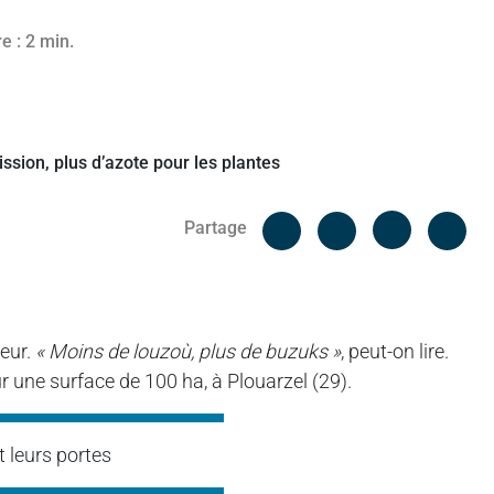
e : 2 min.
Facebook
Cop
Partage
Messenger
Linked in
leur.
« Moins de louzoù, plus de buzuks »
, peut-on lire.
r une surface de 100 ha, à Plouarzel (29).
 leurs portes