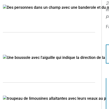
2
i
p
F