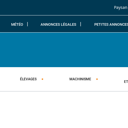
Passer au contenu
Paysan
MÉTÉO
ANNONCES LÉGALES
PETITES ANNONCE
ÉLEVAGES
MACHINISME
E