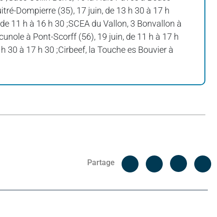
uitré-Dompierre (35), 17 juin, de 13 h 30 à 17 h
n, de 11 h à 16 h 30 ;SCEA du Vallon, 3 Bonvallon à
unole à Pont-Scorff (56), 19 juin, de 11 h à 17 h
h 30 à 17 h 30 ;Cirbeef, la Touche es Bouvier à
Facebook
C
Partage
Messenger
Linked i