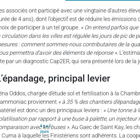
es associés ont participé avec une vingtaine d’autres éleve
urée de 4 ans), dont l’objectif est de réduire les émission
hoix de participer à un tel groupe.
« On entend parfois que 
a circulation dans les villes est régulée les jours de pic de 
esures : comment sommes-nous contributaires de la qualité 
ous permettra d’avoir des éléments de réponse »
. L’estim
ite par un diagnostic Cap2ER, qui sera présenté lors de la j
l’épandage, principal levier
éna Oddos, chargée d’étude sol et fertilisation à la Chambr
’ammoniac proviennent
« à 35 % des chantiers d’épandag
atériel est donc un des principaux leviers :
« Une tonne à l
olatilisation par rapport à une buse à palette, un injecteur
omparaison avec les buses »
Il y a 2
. Au Gaec de Saint Kay, les c
jours
a Cuma à laquelle les Finistériens sont adhérents. La coop