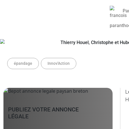
Pa
épandage
Innov'Action
L
H
PUBLIEZ VOTRE ANNONCE
LÉGALE