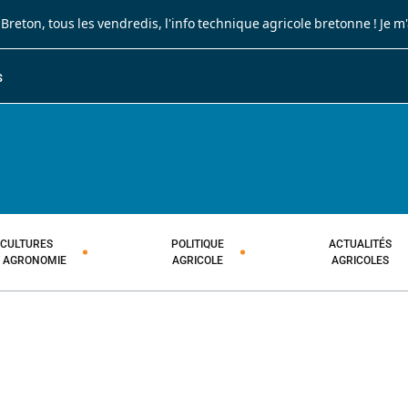
 Breton
, tous les vendredis, l'info technique agricole bretonne !
Je m
S
JOURNAL PAYSAN BRETON
HEBDOMADAIRE TECHNIQUE AGRI
CULTURES
POLITIQUE
ACTUALITÉS
T AGRONOMIE
AGRICOLE
AGRICOLES