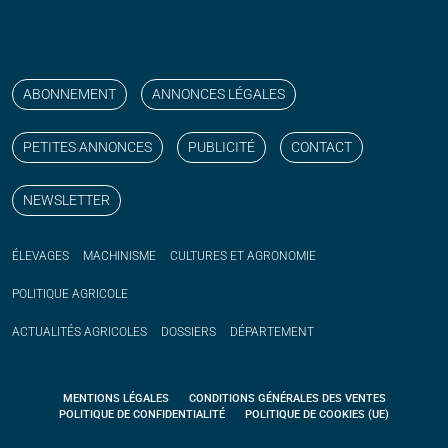
Suivez nos publications avec notre flux RSS
Aimez-nous sur facebook
Retrouvez-nous sur Linkedin
Suivez-nous sur instagram
Regardez-nous sur YouTube
ABONNEMENT
ANNONCES LÉGALES
PETITES ANNONCES
PUBLICITÉ
CONTACT
NEWSLETTER
ÉLEVAGES
MACHINISME
CULTURES ET AGRONOMIE
POLITIQUE
AGRICOLE
ACTUALITÉS
AGRICOLES
DOSSIERS
DÉPARTEMENT
MENTIONS LÉGALES
CONDITIONS GÉNÉRALES DES VENTES
POLITIQUE DE CONFIDENTIALITÉ
POLITIQUE DE COOKIES (UE)