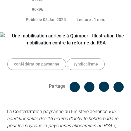
02 janvier 2025
Publié le 03 Jan 2025
Lecture : 1 min.
confédération paysanne
syndicalisme
Facebook
Cop
Partage
Messenger
Linked in
La Confédération paysanne du Finistère dénonce
« la
conditionnalité des 15 heures d’activité hebdomadaire
pour les paysans et paysannes allocataires du RSA »
,