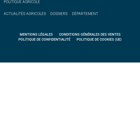
POLITIQUE
AGRICOLE
ACTUALITÉS
AGRICOLES
DOSSIERS
DÉPARTEMENT
MENTIONS LÉGALES
CONDITIONS GÉNÉRALES DES VENTES
POLITIQUE DE CONFIDENTIALITÉ
POLITIQUE DE COOKIES (UE)