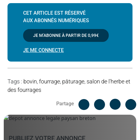
CET ARTICLE EST RÉSERVÉ
AUX ABONNÉS NUMÉRIQUES
JE M’ABONNE À PARTIR DE
0,99€
JE ME CONNECTE
Tags
:
bovin
,
fourrage
,
pâturage
,
salon de l'herbe et
des fourrages
Facebook
C
Partage
Messenger
Linked i
PUBLIEZ VOTRE ANNONCE