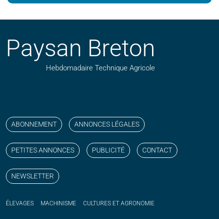
Paysan Breton
Hebdomadaire Technique Agricole
Suivez nos publications avec notre flux RSS
Aimez-nous sur facebook
Retrouvez-nous sur Linkedin
Suivez-nous sur instagram
Regardez-nous sur YouTube
ABONNEMENT
ANNONCES LÉGALES
PETITES ANNONCES
PUBLICITÉ
CONTACT
NEWSLETTER
ÉLEVAGES
MACHINISME
CULTURES ET AGRONOMIE