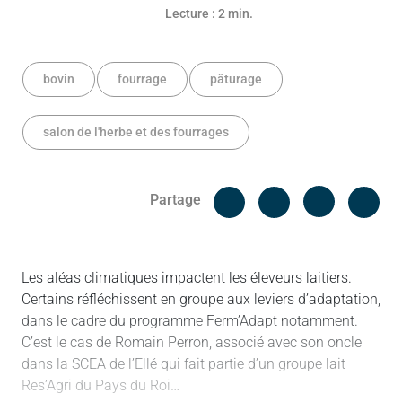
Lecture : 2 min.
bovin
fourrage
pâturage
salon de l'herbe et des fourrages
Facebook
Cop
Partage
Messenger
Linked in
Les aléas climatiques impactent les éleveurs laitiers.
Certains réfléchissent en groupe aux leviers d’adaptation,
dans le cadre du programme Ferm’Adapt notamment.
C’est le cas de Romain Perron, associé avec son oncle
dans la SCEA de l’Ellé qui fait partie d’un groupe lait
Res’Agri du Pays du Roi…