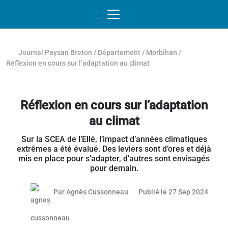
Passer au contenu
NAVIGATION MOBILE
O
NAVIGATION
PRINCIPALE
Journal Paysan Breton
/
Département
/
Morbihan
/
Réflexion en cours sur l’adaptation au climat
Réflexion en cours sur l’adaptation
au climat
Sur la SCEA de l’Ellé, l’impact d’années climatiques
extrêmes a été évalué. Des leviers sont d’ores et déjà
mis en place pour s’adapter, d’autres sont envisagés
pour demain.
26 se
Par
Agnès Cussonneau
Publié le 27 Sep 2024
Article réservé aux abonnés