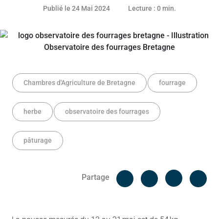
20 juin 2024
Publié le 24 Mai 2024
Lecture : 0 min.
Chambres d'Agriculture de Bretagne
fourrage
herbe
observatoire des fourrages
pâturage
Facebook
Cop
Partage
Messenger
Linked in