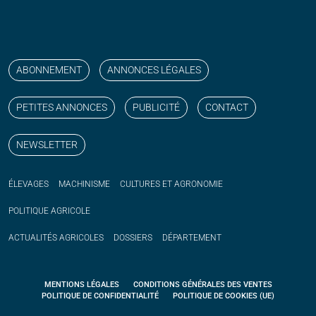
Suivez nos publications avec notre flux RSS
Aimez-nous sur facebook
Retrouvez-nous sur Linkedin
Suivez-nous sur instagram
Regardez-nous sur YouTube
ABONNEMENT
ANNONCES LÉGALES
PETITES ANNONCES
PUBLICITÉ
CONTACT
NEWSLETTER
ÉLEVAGES
MACHINISME
CULTURES ET AGRONOMIE
POLITIQUE
AGRICOLE
ACTUALITÉS
AGRICOLES
DOSSIERS
DÉPARTEMENT
MENTIONS LÉGALES
CONDITIONS GÉNÉRALES DES VENTES
POLITIQUE DE CONFIDENTIALITÉ
POLITIQUE DE COOKIES (UE)