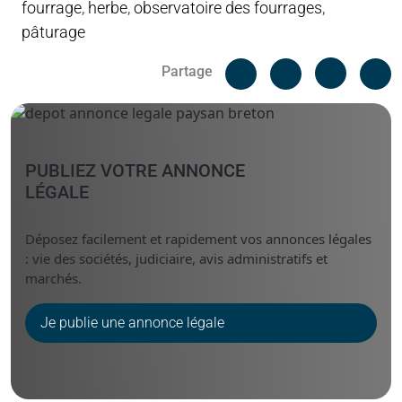
fourrage
,
herbe
,
observatoire des fourrages
,
pâturage
Facebook
C
Partage
Messenger
Linked i
PUBLIEZ VOTRE ANNONCE
LÉGALE
Déposez facilement et rapidement vos annonces légales
: vie des sociétés, judiciaire, avis administratifs et
marchés.
Je publie une annonce légale