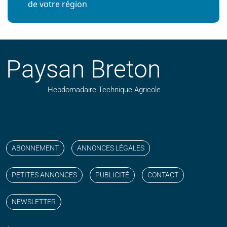
de votre région
Paysan Breton
Hebdomadaire Technique Agricole
Suivez nos publications avec notre flux RSS
Aimez-nous sur facebook
Retrouvez-nous sur Linkedin
Suivez-nous sur instagram
Regardez-nous sur YouTube
ABONNEMENT
ANNONCES LÉGALES
PETITES ANNONCES
PUBLICITÉ
CONTACT
NEWSLETTER