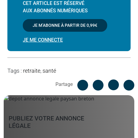
CET ARTICLE EST RÉSERVÉ
AUX ABONNÉS NUMÉRIQUES
JE M’ABONNE À PARTIR DE
0,99€
JE ME CONNECTE
Tags
:
retraite
,
santé
Facebook
C
Partage
Messenger
Linked i
PUBLIEZ VOTRE ANNONCE
LÉGALE