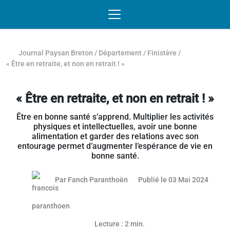
Passer au contenu
NAVIGATION MOBILE
O
NAVIGATION
PRINCIPALE
Journal Paysan Breton
/
Département
/
Finistère
/
« Être en retraite, et non en retrait ! »
« Être en retraite, et non en retrait ! »
Être en bonne santé s’apprend. Multiplier les activités
physiques et intellectuelles, avoir une bonne
alimentation et garder des relations avec son
entourage permet d’augmenter l’espérance de vie en
bonne santé.
02 mai
Par
Fanch Paranthoën
Publié le 03 Mai 2024
Article réservé aux abonnés
Lecture : 2 min.