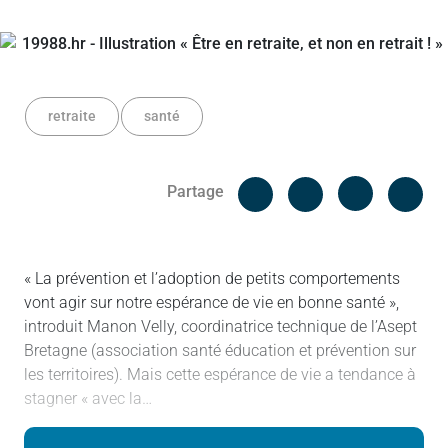
retraite
santé
Facebook
Cop
Partage
Messenger
Linked in
« La prévention et l’adoption de petits comportements
vont agir sur notre espérance de vie en bonne santé »,
introduit Manon Velly, coordinatrice technique de l’Asept
Bretagne (association santé éducation et prévention sur
les territoires). Mais cette espérance de vie a tendance à
stagner « avec la…