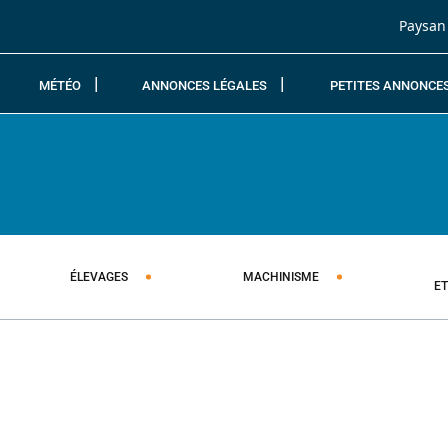
Passer au contenu
Paysan
MÉTÉO
ANNONCES LÉGALES
PETITES ANNONCE
ÉLEVAGES
MACHINISME
E