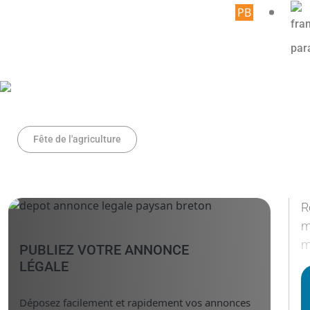
Article r
Fête de l'agriculture
R
m
m
PUBLIEZ VOTRE ANNONCE
LÉGALE
Déposez facilement et rapidement vos annonces