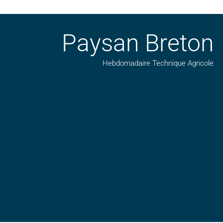
Paysan Breton
Hebdomadaire Technique Agricole
Suivez nos publications avec notre flux RSS
Aimez-nous sur facebook
Retrouvez-nous sur Linkedin
Suivez-nous sur insta
Regardez-nous