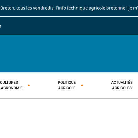
 Breton
, tous les vendredis, l'info technique agricole bretonne !
Je m
S
JOURNAL PAYSAN BRETON
HEBDOMADAIRE TECHNIQUE AGRI
CULTURES
POLITIQUE
ACTUALITÉS
T AGRONOMIE
AGRICOLE
AGRICOLES