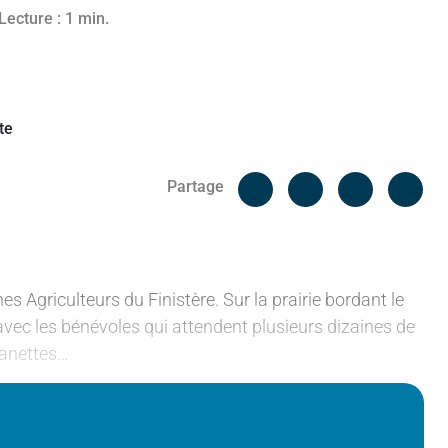
2023
Lecture : 1 min.
Facebook
Cop
Partage
Messenger
Linked in
es Agriculteurs du Finistère. Sur la prairie bordant le
 avec les bénévoles qui attendent plusieurs dizaines de
manettes…