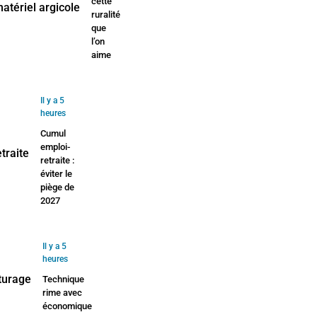
cette
ruralité
que
l’on
aime
Il y a 5
heures
Cumul
emploi-
retraite :
éviter le
piège de
2027
Il y a 5
heures
Technique
rime avec
économique