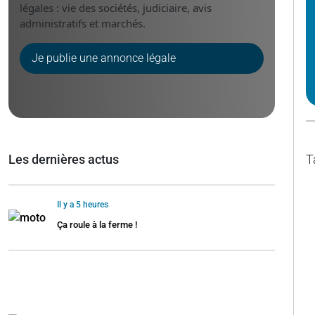
légales : vie des sociétés, judiciaire, avis
administratifs et marchés.
Je publie une annonce légale
Les dernières actus
T
Il y a 5 heures
Ça roule à la ferme !