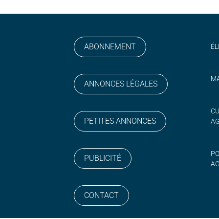
ABONNEMENT
ÉL
MA
ANNONCES LÉGALES
gram
 sur YouTube
CU
PETITES ANNONCES
A
PO
PUBLICITÉ
AG
CONTACT