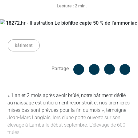
Lecture : 2 min.
bâtiment
Facebook
Cop
Partage
Messenger
Linked in
« 1 an et 2 mois après avoir brûlé, notre bâtiment dédié
au naissage est entièrement reconstruit et nos premières
mises bas sont prévues pour la fin du mois », témoigne
Jean-Marc Langlais, lors d’une porte ouverte sur son
élevage à Lamballe début septembre. L’élevage de 600
truies…