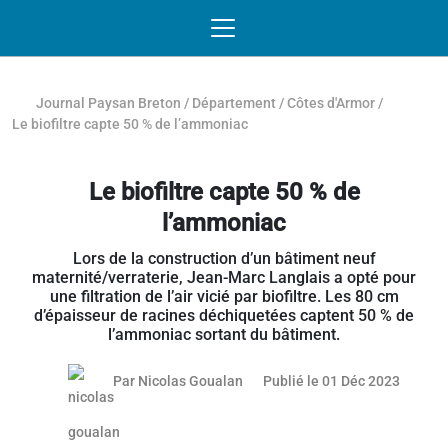
Passer au contenu
NAVIGATION MOBILE
O
NAVIGATION
PRINCIPALE
Journal Paysan Breton
/
Département
/
Côtes d'Armor
/
Le biofiltre capte 50 % de l’ammoniac
Le biofiltre capte 50 % de
l’ammoniac
Lors de la construction d’un bâtiment neuf
maternité/verraterie, Jean-Marc Langlais a opté pour
une filtration de l’air vicié par biofiltre. Les 80 cm
d’épaisseur de racines déchiquetées captent 50 % de
l’ammoniac sortant du bâtiment.
18 janv
Par
Nicolas Goualan
Publié le 01 Déc 2023
Article réservé aux abonnés