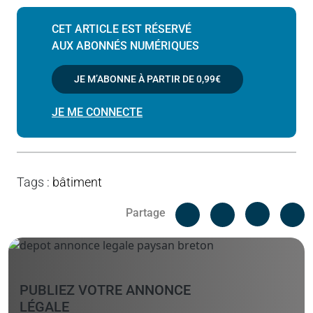
CET ARTICLE EST RÉSERVÉ
AUX ABONNÉS NUMÉRIQUES
JE M’ABONNE À PARTIR DE
0,99€
JE ME CONNECTE
Tags
:
bâtiment
Facebook
C
Partage
Messenger
Linked i
PUBLIEZ VOTRE ANNONCE
LÉGALE