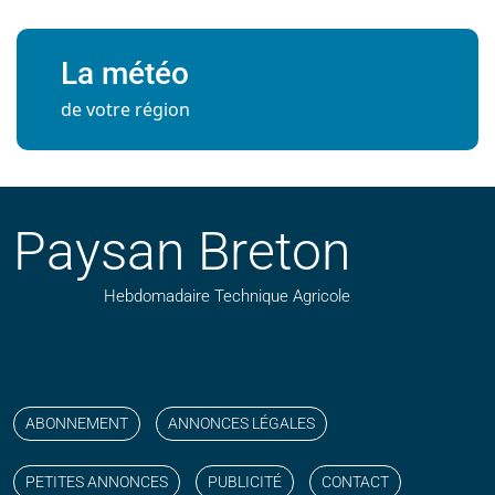
La météo
de votre région
Paysan Breton
Hebdomadaire Technique Agricole
Suivez nos publications avec notre flux RSS
Aimez-nous sur facebook
Retrouvez-nous sur Linkedin
Suivez-nous sur instagram
Regardez-nous sur YouTube
ABONNEMENT
ANNONCES LÉGALES
PETITES ANNONCES
PUBLICITÉ
CONTACT