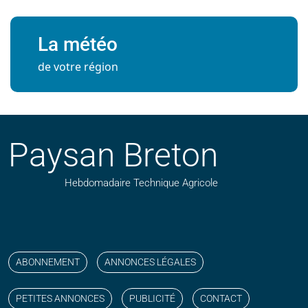
La météo
de votre région
Paysan Breton
Hebdomadaire Technique Agricole
Suivez nos publications avec notre flux RSS
Aimez-nous sur facebook
Retrouvez-nous sur Linkedin
Suivez-nous sur instagram
Regardez-nous sur YouTube
ABONNEMENT
ANNONCES LÉGALES
PETITES ANNONCES
PUBLICITÉ
CONTACT