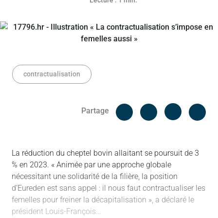
Lecture : 1 min.
contractualisation
Facebook
Cop
Partage
Messenger
Linked in
La réduction du cheptel bovin allaitant se poursuit de 3
% en 2023. « Animée par une approche globale
nécessitant une solidarité de la filière, la position
d’Eureden est sans appel : il nous faut contractualiser les
femelles pour freiner la décapitalisation », a déclaré le
président Louis-François…