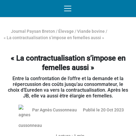
Passer au contenu
NAVIGATION MOBILE
O
NAVIGATION
PRINCIPALE
Journal Paysan Breton
/
Élevage
/
Viande bovine
/
« La contractualisation s’impose en femelles aussi »
« La contractualisation s’impose en
femelles aussi »
Entre la confrontation de l’offre et la demande et la
répercussion des coûts jusqu’au consommateur, le
choix d’Eureden va vers la contractualisation. Après les
JB, elle va aussi être élargie en femelles.
19 oct
Par
Agnès Cussonneau
Publié le 20 Oct 2023
Article réservé aux abonnés