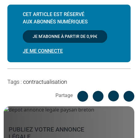
CET ARTICLE EST RÉSERVÉ
AUX ABONNÉS NUMÉRIQUES
JE M’ABONNE À PARTIR DE
0,99€
JE ME CONNECTE
Tags
:
contractualisation
Facebook
C
Partage
Messenger
Linked i
PUBLIEZ VOTRE ANNONCE
LÉGALE