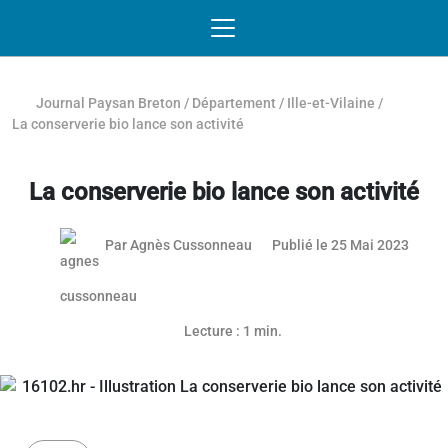
Passer au contenu
NAVIGATION MOBILE
O
NAVIGATION
PRINCIPALE
Journal Paysan Breton
/
Département
/
Ille-et-Vilaine
/
La conserverie bio lance son activité
La conserverie bio lance son activité
12 jui
Par
Agnès Cussonneau
Publié le 25 Mai 2023
Article réservé aux abonnés
Lecture : 1 min.