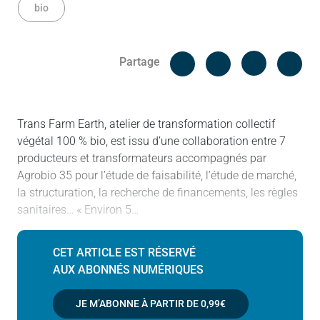
bio
Facebook
Cop
Partage
Messenger
Linked in
Trans Farm Earth, atelier de transformation collectif
végétal 100 % bio, est issu d’une collaboration entre 7
producteurs et transformateurs accompagnés par
Agrobio 35 pour l’étude de faisabilité, l’étude de marché,
la structuration, la recherche de financements, les règles
sanitaires… « Environ 5…
CET ARTICLE EST RÉSERVÉ
AUX ABONNÉS NUMÉRIQUES
JE M’ABONNE À PARTIR DE
0,99€