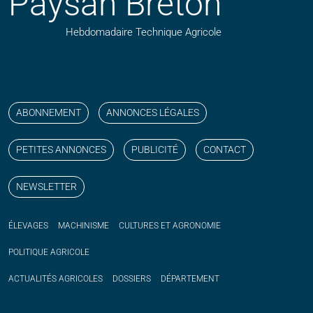
Paysan Breton
Hebdomadaire Technique Agricole
Suivez nos publications avec notre flux RSS
Aimez-nous sur facebook
Retrouvez-nous sur Linkedin
Suivez-nous sur instagram
Regardez-nous sur YouTube
ABONNEMENT
ANNONCES LÉGALES
PETITES ANNONCES
PUBLICITÉ
CONTACT
NEWSLETTER
ÉLEVAGES
MACHINISME
CULTURES ET AGRONOMIE
POLITIQUE
AGRICOLE
ACTUALITÉS
AGRICOLES
DOSSIERS
DÉPARTEMENT