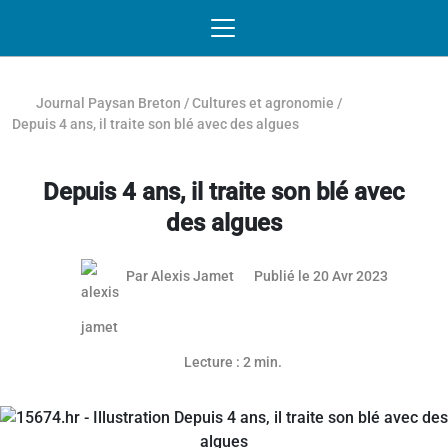
Passer au contenu
NAVIGATION MOBILE
O
NAVIGATION
PRINCIPALE
Journal Paysan Breton
/
Cultures et agronomie
/
Depuis 4 ans, il traite son blé avec des algues
Depuis 4 ans, il traite son blé avec
des algues
13 janvie
Par
Alexis Jamet
Publié le 20 Avr 2023
Article réservé aux abonnés
Lecture : 2 min.