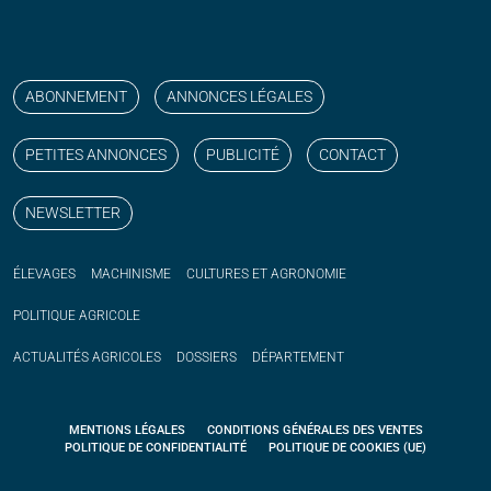
Suivez nos publications avec notre flux RSS
Aimez-nous sur facebook
Retrouvez-nous sur Linkedin
Suivez-nous sur instagram
Regardez-nous sur YouTube
ABONNEMENT
ANNONCES LÉGALES
PETITES ANNONCES
PUBLICITÉ
CONTACT
NEWSLETTER
ÉLEVAGES
MACHINISME
CULTURES ET AGRONOMIE
POLITIQUE
AGRICOLE
ACTUALITÉS
AGRICOLES
DOSSIERS
DÉPARTEMENT
MENTIONS LÉGALES
CONDITIONS GÉNÉRALES DES VENTES
POLITIQUE DE CONFIDENTIALITÉ
POLITIQUE DE COOKIES (UE)