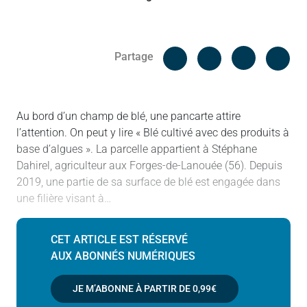
Facebook
Cop
Partage
Messenger
Linked in
Au bord d’un champ de blé, une pancarte attire
l’attention. On peut y lire « Blé cultivé avec des produits à
base d’algues ». La parcelle appartient à Stéphane
Dahirel, agriculteur aux Forges-de-Lanouée (56). Depuis
2019, une partie de sa surface de blé est engagée dans
une filière visant à…
CET ARTICLE EST RÉSERVÉ
AUX ABONNÉS NUMÉRIQUES
JE M’ABONNE À PARTIR DE
0,99€