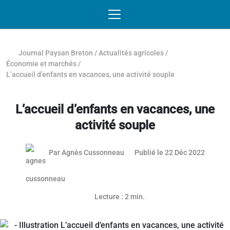
Passer au contenu
NAVIGATION MOBILE
O
NAVIGATION
PRINCIPALE
Journal Paysan Breton
/
Actualités agricoles
/
Économie et marchés
/
L’accueil d’enfants en vacances, une activité souple
L’accueil d’enfants en vacances, une
activité souple
25 mai 
Par
Agnès Cussonneau
Publié le 22 Déc 2022
Lecture : 2 min.