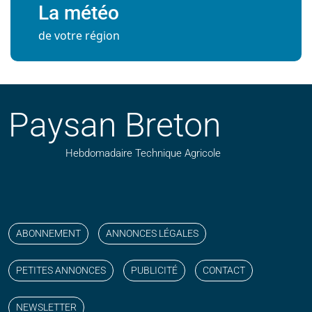
La météo
de votre région
Paysan Breton
Hebdomadaire Technique Agricole
Suivez nos publications avec notre flux RSS
Aimez-nous sur facebook
Retrouvez-nous sur Linkedin
Suivez-nous sur instagram
Regardez-nous sur YouTube
ABONNEMENT
ANNONCES LÉGALES
PETITES ANNONCES
PUBLICITÉ
CONTACT
NEWSLETTER