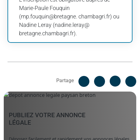
Marie-Paule Fouquin
(mp.fouquin@bretagne. chambagri.fr) ou
Nadine Leray (nadine.leray@
bretagne.chambagri.fr).
Facebook
C
Partage
Messenger
Linked i
PUBLIEZ VOTRE ANNONCE
LÉGALE
Déposez facilement et rapidement vos annonces légales