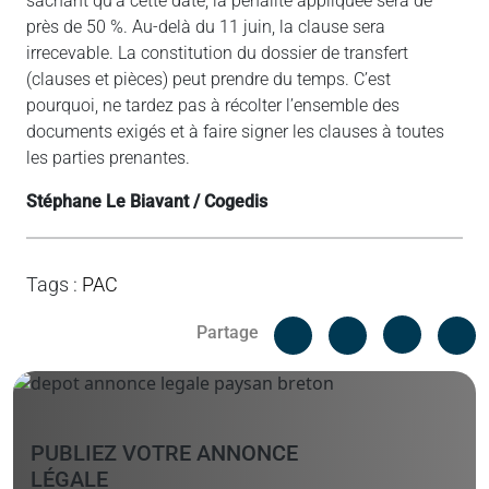
sachant qu’à cette date, la pénalité appliquée sera de
près de 50 %. Au-delà du 11 juin, la clause sera
irrecevable. La constitution du dossier de transfert
(clauses et pièces) peut prendre du temps. C’est
pourquoi, ne tardez pas à récolter l’ensemble des
documents exigés et à faire signer les clauses à toutes
les parties prenantes.
Stéphane Le Biavant / Cogedis
Tags
:
PAC
Facebook
C
Partage
Messenger
Linked i
PUBLIEZ VOTRE ANNONCE
LÉGALE