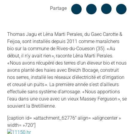
Facebook
Cop
Partage
Messenger
Linked in
Thomas Jagu et Lèna Marti Perales, du Gaec Carotte &
Feijoa, sont installés depuis 2011 comme maraîchers
bio sur la commune de Rives-du-Coueson (35). « Au
début, il n’y avait rien », raconte Lèna Marti Perales.
« Nous avons récupéré des terres d’un éleveur bio et nous
avons planté des haies avec Breizh Bocage, construit
nos serres, installé les réseaux d’électricité et d’irrigation
et creusé un puits ». La première année s’est d’ailleurs
effectuée sans système d’arrosage. « Nous apportions
l’eau dans une cuve avec un vieux Massey Ferguson », se
souvient la Bretillienne.
[caption id= »attachment_62776″ align= »aligncenter »
width= »720″]