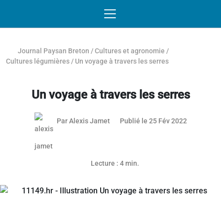
Passer au contenu
NAVIGATION MOBILE
O
NAVIGATION
PRINCIPALE
Journal Paysan Breton
/
Cultures et agronomie
/
Cultures légumières
/
Un voyage à travers les serres
Un voyage à travers les serres
02 mars 2
Par
Alexis Jamet
Publié le 25 Fév 2022
Lecture : 4 min.