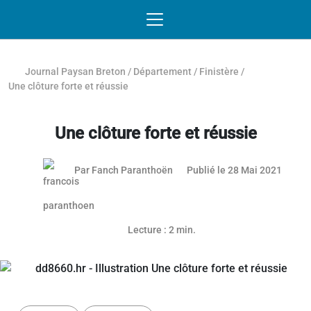
Passer au contenu
NAVIGATION MOBILE
O
NAVIGATION
PRINCIPALE
Journal Paysan Breton
/
Département
/
Finistère
/
Une clôture forte et réussie
Une clôture forte et réussie
28 mai
Par
Fanch Paranthoën
Publié le 28 Mai 2021
Article réservé aux abonnés
Lecture : 2 min.