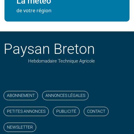
La météo
de votre région
Paysan Breton
Hebdomadaire Technique Agricole
Suivez nos publications avec notre flux RSS
Aimez-nous sur facebook
Retrouvez-nous sur Linkedin
Suivez-nous sur instagram
Regardez-nous sur YouTube
ABONNEMENT
ANNONCES LÉGALES
PETITES ANNONCES
PUBLICITÉ
CONTACT
NEWSLETTER