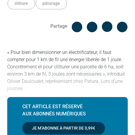
clôture
pâturage
Facebook
Cop
Partage
Messenger
Linked in
« Pour bien dimensionner un électrificateur, il faut
compter pour 1 km de fil une énergie libérée de 1 joule.
Concrètement et pour clôturer une parcelle de 6 ha, soit
environ 3 km de fil, 3 joules sont nécessaires », introduit
Olivier Dauloudet, représentant chez Patura. Lors d’une
journée…
CET ARTICLE EST RÉSERVÉ
AUX ABONNÉS NUMÉRIQUES
JE M’ABONNE À PARTIR DE
0,99€