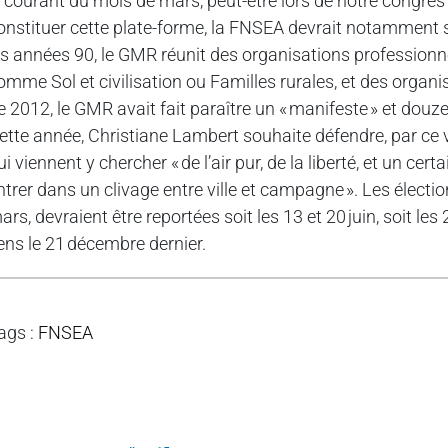
e courant du mois de mars, peut-être lors de notre congrès 
onstituer cette plate-forme, la FNSEA devrait notamment s
es années 90, le GMR réunit des organisations profession
omme Sol et civilisation ou Familles rurales, et des organis
e 2012, le GMR avait fait paraître un « manifeste » et douze
ette année, Christiane Lambert souhaite défendre, par ce véh
ui viennent y chercher « de l’air pur, de la liberté, et un certa
ntrer dans un clivage entre ville et campagne ». Les électio
ars, devraient être reportées soit les 13 et 20 juin, soit les 
ens le 21 décembre dernier.
ags
:
FNSEA