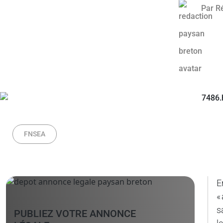
Par
R
FNSEA
E
«
s
PUBLIEZ VOTRE ANNONCE