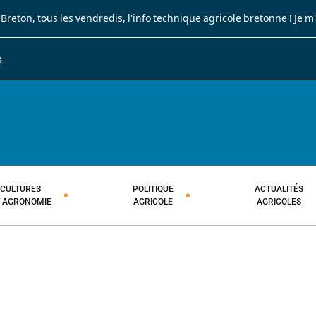
 Breton
, tous les vendredis, l'info technique agricole bretonne !
Je m
S
JOURNAL PAYSAN BRETON
HEBDOMADAIRE TECHNIQUE AGRI
CULTURES
POLITIQUE
ACTUALITÉS
T AGRONOMIE
AGRICOLE
AGRICOLES