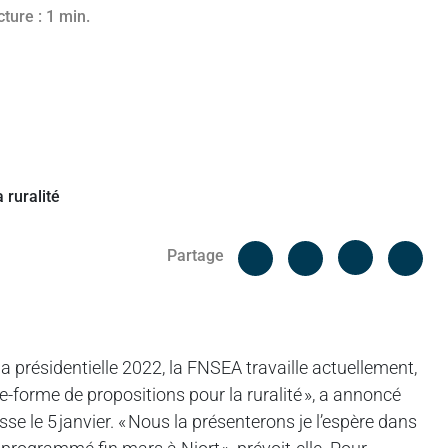
ture : 1 min.
Facebook
Cop
Partage
Messenger
Linked in
a présidentielle 2022, la FNSEA travaille actuellement,
ate-forme de propositions pour la ruralité », a annoncé
se le 5 janvier. « Nous la présenterons je l’espère dans