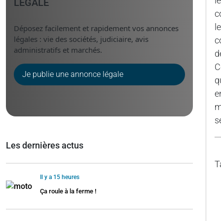
l
LÉGALE
c
l
Déposez facilement et rapidement vos annonces
légales : vie des sociétés, judiciaire, avis
c
administratifs et marchés.
d
C
Je publie une annonce légale
q
e
m
s
Les dernières actus
T
Il y a 15 heures
Ça roule à la ferme !