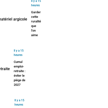
Il y a 15
heures
Garder
cette
ruralité
que
l’on
aime
Il y a 15
heures
Cumul
emploi-
retraite :
éviter le
piège de
2027
Il y a 15
heures