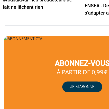
FNSEA : De
lait ne lâchent rien
s’adapter a
ABONNEZ-VOU
À PARTIR DE 0,99 €
JE M’ABONNE