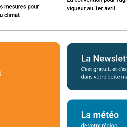
s mesures pour
vigueur au 1er avril
u climat
La Newslet
C’est gratuit, et c
S
dans votre boite ma
La météo
de votre région