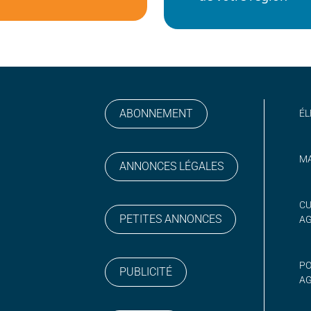
ABONNEMENT
ÉL
MA
ANNONCES LÉGALES
gram
 sur YouTube
CU
PETITES ANNONCES
A
PO
PUBLICITÉ
AG