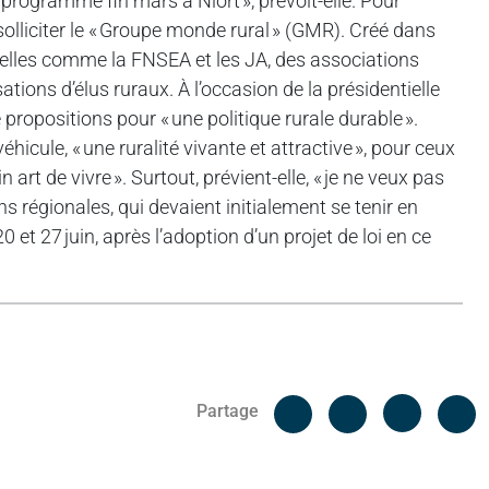
programmé fin mars à Niort », prévoit-elle. Pour
olliciter le « Groupe monde rural » (GMR). Créé dans
nelles comme la FNSEA et les JA, des associations
ations d’élus ruraux. À l’occasion de la présidentielle
 propositions pour « une politique rurale durable ».
icule, « une ruralité vivante et attractive », pour ceux
in art de vivre ». Surtout, prévient-elle, « je ne veux pas
ns régionales, qui devaient initialement se tenir en
20 et 27 juin, après l’adoption d’un projet de loi en ce
Facebook
C
Partage
Messenger
Linked i