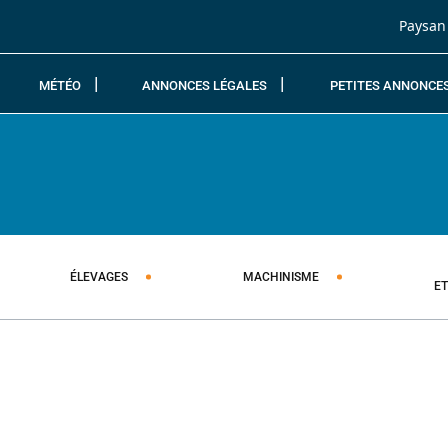
Passer au contenu
Paysan
MÉTÉO
ANNONCES LÉGALES
PETITES ANNONCE
ÉLEVAGES
MACHINISME
E