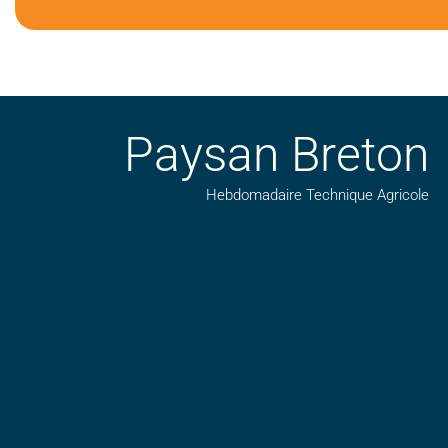
Paysan Breton
Hebdomadaire Technique Agricole
Suivez nos publications avec notre flux RSS
Aimez-nous sur facebook
Retrouvez-nous sur Linkedin
Suivez-nous sur insta
Regardez-nous