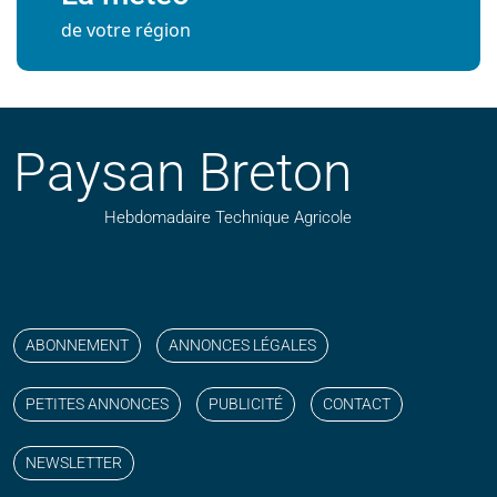
de votre région
Paysan Breton
Hebdomadaire Technique Agricole
Suivez nos publications avec notre flux RSS
Aimez-nous sur facebook
Retrouvez-nous sur Linkedin
Suivez-nous sur instagram
Regardez-nous sur YouTube
ABONNEMENT
ANNONCES LÉGALES
PETITES ANNONCES
PUBLICITÉ
CONTACT
NEWSLETTER