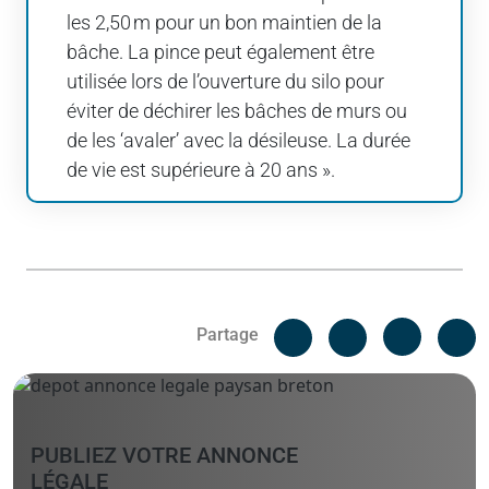
les 2,50 m pour un bon maintien de la
bâche. La pince peut également être
utilisée lors de l’ouverture du silo pour
éviter de déchirer les bâches de murs ou
de les ‘avaler’ avec la désileuse. La durée
de vie est supérieure à 20 ans ».
Facebook
C
Partage
Messenger
Linked i
PUBLIEZ VOTRE ANNONCE
LÉGALE