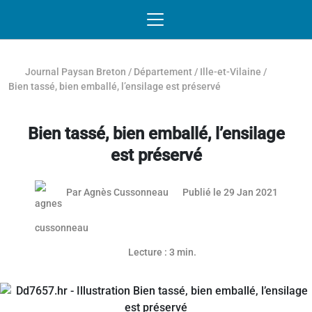
Passer au contenu
NAVIGATION MOBILE
O
NAVIGATION
PRINCIPALE
Journal Paysan Breton
/
Département
/
Ille-et-Vilaine
/
Bien tassé, bien emballé, l’ensilage est préservé
Bien tassé, bien emballé, l’ensilage
est préservé
28 janv
Par
Agnès Cussonneau
Publié le 29 Jan 2021
Lecture : 3 min.