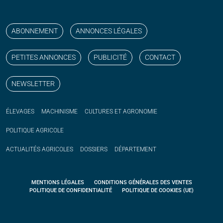
Suivez nos publications avec notre flux RSS
Aimez-nous sur facebook
Retrouvez-nous sur Linkedin
Suivez-nous sur instagram
Regardez-nous sur YouTube
ABONNEMENT
ANNONCES LÉGALES
PETITES ANNONCES
PUBLICITÉ
CONTACT
NEWSLETTER
ÉLEVAGES
MACHINISME
CULTURES ET AGRONOMIE
POLITIQUE
AGRICOLE
ACTUALITÉS
AGRICOLES
DOSSIERS
DÉPARTEMENT
MENTIONS LÉGALES
CONDITIONS GÉNÉRALES DES VENTES
POLITIQUE DE CONFIDENTIALITÉ
POLITIQUE DE COOKIES (UE)